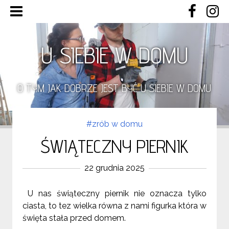
U SIEBIE W DOMU
O TYM JAK DOBRZE JEST BYĆ U SIEBIE W DOMU
#zrób w domu
ŚWIĄTECZNY PIERNIK
22 grudnia 2025
U nas świąteczny piernik nie oznacza tylko
ciasta, to tez wielka równa z nami figurka która w
święta stała przed domem.