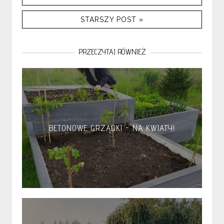
STARSZY POST »
PRZECZYTAJ RÓWNIEŻ
BETONOWE GRZĄDKI - NA KWIATY!