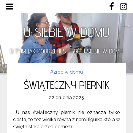
U SIEBIE W DOMU
O TYM JAK DOBRZE JEST BYĆ U SIEBIE W DOMU
#zrób w domu
ŚWIĄTECZNY PIERNIK
22 grudnia 2025
U nas świąteczny piernik nie oznacza tylko
ciasta, to tez wielka równa z nami figurka która w
święta stała przed domem.