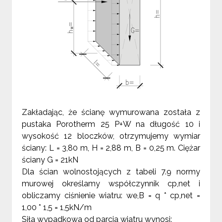
Zakładając, że ścianę wymurowana została z
pustaka Porotherm 25 P+W na długość 10 i
wysokość 12 bloczków, otrzymujemy wymiar
ściany: L =
3,80 m
, H =
2,88 m
, B =
0,25 m
. Ciężar
ściany G = 21kN
Dla ścian wolnostojących z tabeli 7.9 normy
murowej określamy współczynnik cp,net i
obliczamy ciśnienie wiatru: we,B = q * cp,net =
1,00 * 1,5 = 1,5kN/m
Siła wypadkowa od parcia wiatru wynosi: