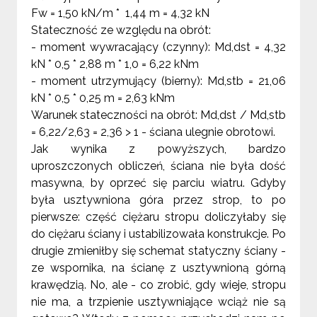
Fw = 1,50 kN/m * 1,44 m = 4,32 kN
Stateczność ze względu na obrót:
- moment wywracający (czynny): Md,dst = 4,32
kN * 0,5 *
2,88 m
* 1,0 = 6,22 kNm
- moment utrzymujący (bierny): Md,stb = 21,06
kN * 0,5 *
0,25 m
= 2,63 kNm
Warunek stateczności na obrót: Md,dst / Md,stb
= 6,22/2,63 = 2,36 > 1 - ściana ulegnie obrotowi.
Jak wynika z powyższych, bardzo
uproszczonych obliczeń, ściana nie była dość
masywna, by oprzeć się parciu wiatru. Gdyby
była usztywniona góra przez strop, to po
pierwsze: część ciężaru stropu doliczyłaby się
do ciężaru ściany i ustabilizowała konstrukcje. Po
drugie zmieniłby się schemat statyczny ściany -
ze wspornika, na ścianę z usztywnioną górną
krawędzią. No, ale - co zrobić, gdy wieje, stropu
nie ma, a trzpienie usztywniające wciąż nie są