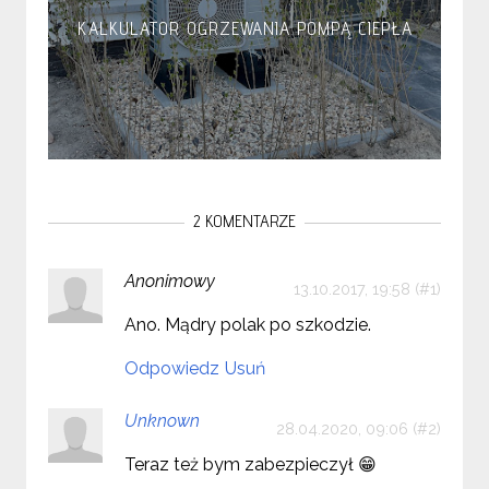
KALKULATOR OGRZEWANIA POMPĄ CIEPŁA
2 KOMENTARZE
Anonimowy
13.10.2017, 19:58
Ano. Mądry polak po szkodzie.
Odpowiedz
Usuń
Unknown
28.04.2020, 09:06
Teraz też bym zabezpieczył 😁