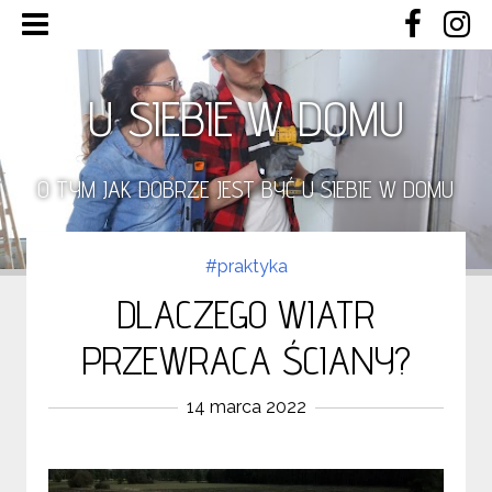
U SIEBIE W DOMU
O TYM JAK DOBRZE JEST BYĆ U SIEBIE W DOMU
#praktyka
DLACZEGO WIATR
PRZEWRACA ŚCIANY?
14 marca 2022