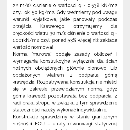
22 m/s) ciśnienie o wartości q = 0,538 kN/m2
czyli ok. 50 kg/m2. Gdy weźmiemy pod uwagę
warunki wyjątkowe, jakie panowały podczas
przejścia Ksawerego, otrzymujemy dla
prędkości wiatru 30 m/s ciśnienie o wartości q =
1,001kN/m2 czyli ponad 53% więcej niż zakłada
wartość normowa!
Norma "murowa" podaje zasady obliczeń i
wymagania konstrukcyjne wyłącznie dla ścian
nośnych obciążonych głównie pionowo lub
obciążonych wiatrem z podpartą górną
krawędzią. Rozpatrywana konstrukcja nie mieści
się w zakresie przewidzianym normą, gdyż
górna krawędź pozostawała bez podparcia, z
racji braku stropu, w związku z tym sprawdzenie
stateczności należy wykonać indywidualnie.
Konstrukcje sprawdzimy w stanie granicznym
nośności EQU – utraty równowagi statycznej