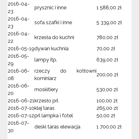
2016-04-
prysznic i inne
1 588,00 zł
23
2016-04-
sofa szafki i inne
5 339,00 zł
23
2016-04-
krzesła do kuchni
780,00 zł
22
2016-05-19
dywan kuchnia
70,00 zł
2016-05-
lampy itp.
639,00 zł
29
2016-06-
rzeczy do kotłowni
200,00 zł
08
kominiarz
2016-06-
moskitiery
530,00 zł
20
2016-06-21
krzesło prl
100,00 zł
2016-07-10
klej taras
265,00 zł
2016-07-12
prl lampka i fotel
50,00 zł
2016-07-
deski taras elewacja
1 700,00 zł
30