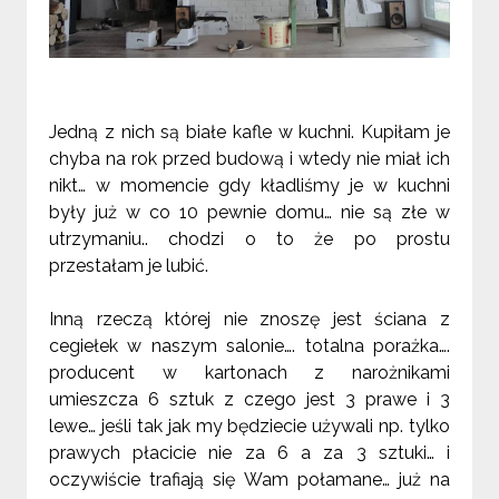
Jedną z nich są białe kafle w kuchni. Kupiłam je
chyba na rok przed budową i wtedy nie miał ich
nikt… w momencie gdy kładliśmy je w kuchni
były już w co 10 pewnie domu… nie są złe w
utrzymaniu.. chodzi o to że po prostu
przestałam je lubić.
Inną rzeczą której nie znoszę jest ściana z
cegiełek w naszym salonie…. totalna porażka….
producent w kartonach z narożnikami
umieszcza 6 sztuk z czego jest 3 prawe i 3
lewe… jeśli tak jak my będziecie używali np. tylko
prawych płacicie nie za 6 a za 3 sztuki… i
oczywiście trafiają się Wam połamane… już na