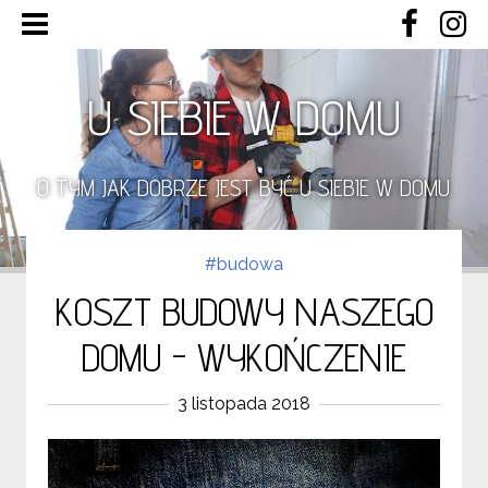
U SIEBIE W DOMU
O TYM JAK DOBRZE JEST BYĆ U SIEBIE W DOMU
#budowa
KOSZT BUDOWY NASZEGO
DOMU - WYKOŃCZENIE
3 listopada 2018