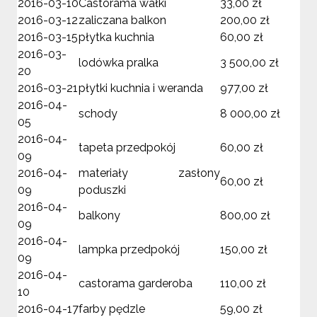
2016-03-10
Castorama wałki
33,00 zł
2016-03-12
zaliczana balkon
200,00 zł
2016-03-15
płytka kuchnia
60,00 zł
2016-03-
lodówka pralka
3 500,00 zł
20
2016-03-21
płytki kuchnia i weranda
977,00 zł
2016-04-
schody
8 000,00 zł
05
2016-04-
tapeta przedpokój
60,00 zł
09
2016-04-
materiały zasłony
60,00 zł
09
poduszki
2016-04-
balkony
800,00 zł
09
2016-04-
lampka przedpokój
150,00 zł
09
2016-04-
castorama garderoba
110,00 zł
10
2016-04-17
farby pędzle
59,00 zł