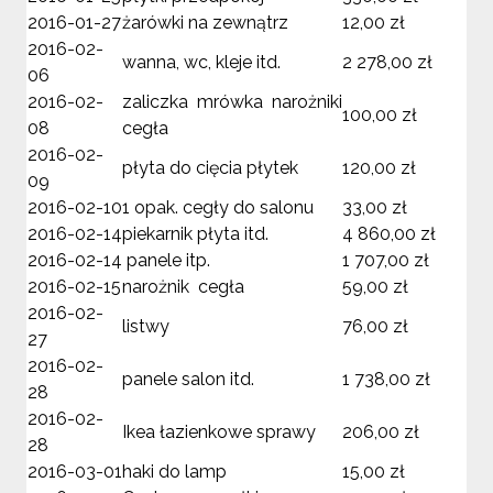
2016-01-27
żarówki na zewnątrz
12,00 zł
2016-02-
wanna, wc, kleje itd.
2 278,00 zł
06
2016-02-
zaliczka mrówka narożniki
100,00 zł
08
cegła
2016-02-
płyta do cięcia płytek
120,00 zł
09
2016-02-10
1 opak. cegły do salonu
33,00 zł
2016-02-14
piekarnik płyta itd.
4 860,00 zł
2016-02-14
panele itp.
1 707,00 zł
2016-02-15
narożnik cegła
59,00 zł
2016-02-
listwy
76,00 zł
27
2016-02-
panele salon itd.
1 738,00 zł
28
2016-02-
Ikea łazienkowe sprawy
206,00 zł
28
2016-03-01
haki do lamp
15,00 zł