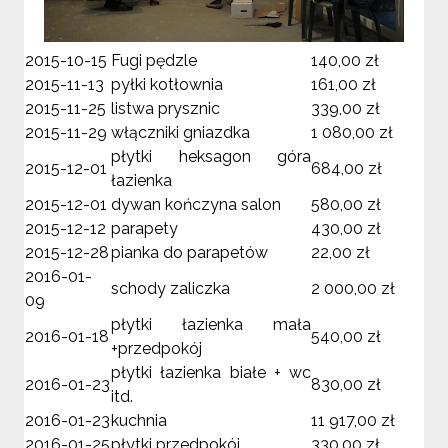
2015-10-15
Fugi pędzle
140,00 zł
2015-11-13
pyłki kotłownia
161,00 zł
2015-11-25
listwa prysznic
339,00 zł
2015-11-29
włączniki gniazdka
1 080,00 zł
płytki heksagon góra
2015-12-01
684,00 zł
łazienka
2015-12-01
dywan kończyna salon
580,00 zł
2015-12-12
parapety
430,00 zł
2015-12-28
pianka do parapetów
22,00 zł
2016-01-
schody zaliczka
2 000,00 zł
09
płytki łazienka mała
2016-01-18
540,00 zł
+przedpokój
płytki łazienka białe + wc
2016-01-23
830,00 zł
itd.
2016-01-23
kuchnia
11 917,00 zł
2016-01-25
płytki przedpokój
330,00 zł