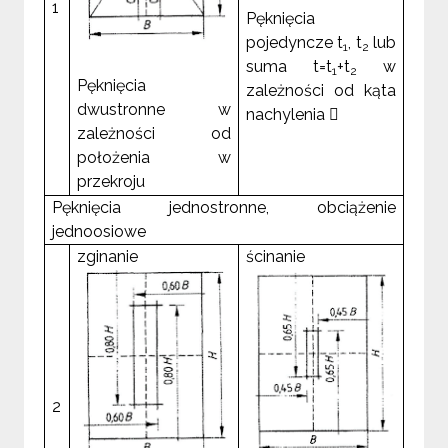
1
Pęknięcia
pojedyncze t
, t
lub
1
2
suma t=t
+t
w
1
2
Pęknięcia
zależności od kąta
dwustronne w
nachylenia 
zależności od
położenia w
przekroju
Pęknięcia jednostronne, obciążenie
jednoosiowe
zginanie
ścinanie
2