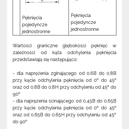
Pęknięcia
Pęknięcia
pojedyncze
pojedyncze
jednostronne
jednostronne
Wartości graniczne głębokości pęknięć w
zależności od kąta odchylenia pęknięcia
przedstawiają się następująco:
- dla naprężenia zginającego od 0,6B do 0,8B
o
o
przy kącie odchylenia pęknięcia od 0
do 45
o
oraz od 0,8B do 0,8H przy odchyleniu od 45
do
o
90
-
dla naprężenia ścinającego od 0,45B do 0,65B
o
o
przy kącie odchylenia pęknięcia od 0
do 45
o
oraz od 0,65B do 0,65H przy odchyleniu od 45
o
do 90