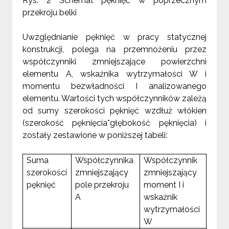
Rys. 2 Schemat pęknięć w poprzecznym
przekroju belki
Uwzględnianie pęknięć w pracy statycznej
konstrukcji, polega na przemnożeniu przez
współczynniki zmniejszające powierzchni
elementu A, wskaźnika wytrzymałości W i
momentu bezwładności I analizowanego
elementu. Wartości tych współczynników zależą
od sumy szerokości pęknięć wzdłuż włókien
(szerokość pęknięcia*głębokość pęknięcia) i
zostały zestawione w poniższej tabeli:
Suma
Współczynnika
Współczynnik
szerokości
zmniejszający
zmniejszający
pęknięć
pole przekroju
moment I i
A
wskaźnik
wytrzymałości
W