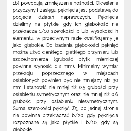
1b) powodują zmniejszenie nośności. Określenie
przyczyny i zasięgu pęknięcia jest podstawą do
podjęcia działań naprawczych. Pęknięcia
dzielimy na płytkie, gdy ich głębokość nie
przekracza 1/10 szerokości b lub wysokości h
elementu, w przeciwnym razie kwalifikujemy je
jako głębokie. Do badania głębokości pęknięć
można użyć cienkiego, giętkiego przymiaru lub
szczelinomierza (grubość płytki mierniczej
powinna wynosić 0,2 mm). Minimalny wymiar
przekroju poprzecznego w miejscach
osłabionych powinien być nie mniejszy niż 30
mm i stanowić nie mniej niż 0,5 grubości przy
osłabieniu symetrycznym oraz nie mniej niż 0,6
grubości przy osłabieniu niesymetrycznym.
Suma szerokości pęknięć
Σr
po jednej stronie
b
nie powinna przekraczać b/20, gdy pęknięcia
rozpoznane są jako płytkie i b/10, gdy są
głębokie.