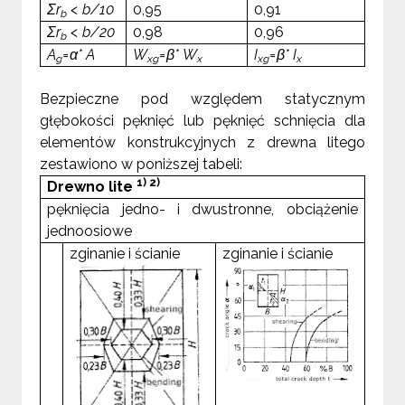
Σr
< b/10
0,95
0,91
b
Σr
< b/20
0,98
0,96
b
A
=
α
* A
W
=
β
* W
I
=
β
* I
g
xg
x
xg
x
Bezpieczne pod względem statycznym
głębokości pęknięć lub pęknięć schnięcia dla
elementów konstrukcyjnych z drewna litego
zestawiono w poniższej tabeli:
1) 2)
Drewno lite
pęknięcia jedno- i dwustronne, obciążenie
jednoosiowe
zginanie i ścianie
zginanie i ścianie