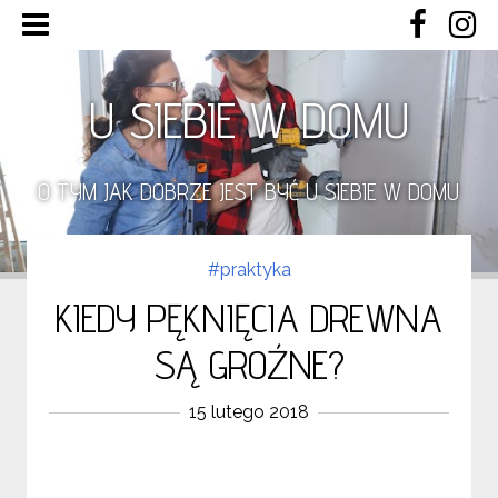
U SIEBIE W DOMU
O TYM JAK DOBRZE JEST BYĆ U SIEBIE W DOMU
#praktyka
KIEDY PĘKNIĘCIA DREWNA
SĄ GROŹNE?
15 lutego 2018