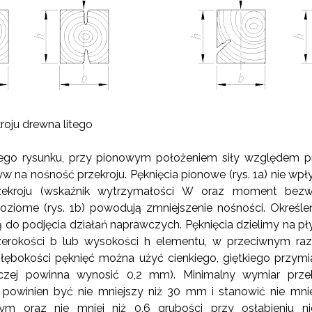
kroju drewna litego
go rysunku, przy pionowym położeniem siły względem pr
 na nośność przekroju. Pęknięcia pionowe (rys. 1a) nie wpł
ekroju (wskaźnik wytrzymałości W oraz moment bezwł
oziome (rys. 1b) powodują zmniejszenie nośności. Określe
 do podjęcia działań naprawczych. Pęknięcia dzielimy na pł
zerokości b lub wysokości h elementu, w przeciwnym razie
łębokości pęknięć można użyć cienkiego, giętkiego przymi
niczej powinna wynosić 0,2 mm). Minimalny wymiar prz
powinien być nie mniejszy niż 30 mm i stanowić nie mniej
nym oraz nie mniej niż 0,6 grubości przy osłabieniu 