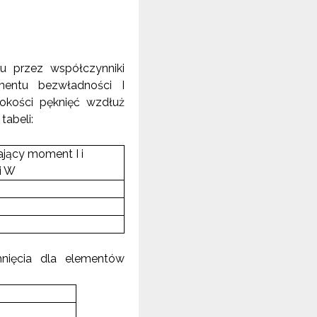
iu przez współczynniki
mentu bezwładności I
okości pęknięć wzdłuż
tabeli:
jący moment I i
i W
nięcia dla elementów