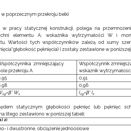
 w poprzecznym przekroju belki
 w pracy statycznej konstrukcji, polega na przemnożen
rzchni elementu A, wskaźnika wytrzymałości W i mo
tu. Wartości tych współczynników zależą od sumy szer
ięcia*głębokość pęknięcia) i zostały zestawione w poniższej 
Współczynnika zmniejszający
Współczynnik zmniejsza
ole przekroju A
wskaźnik wytrzymałośc
0,95
0,91
0,98
0,96
W
=
β
* W
I
=
β
* I
xg
x
xg
x
ędem statycznym głębokości pęknięć lub pęknięć sch
a litego zestawiono w poniższej tabeli:
1) 2)
no- i dwustronne, obciążenie jednoosiowe