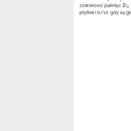
szerokości pęknięć
Σr
b
płytkie i b/10, gdy są g