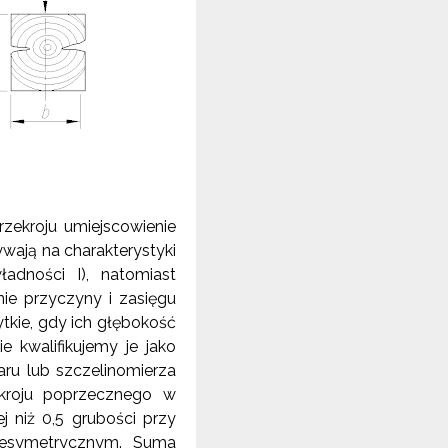
zekroju umiejscowienie
ywają na charakterystyki
adności I), natomiast
nie przyczyny i zasięgu
ytkie, gdy ich głębokość
 kwalifikujemy je jako
aru lub szczelinomierza
ekroju poprzecznego w
 niż 0,5 grubości przy
niesymetrycznym. Suma