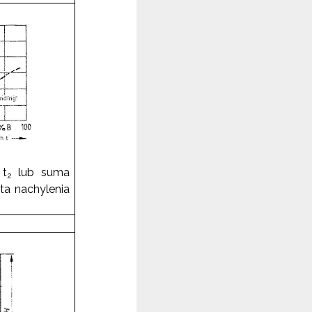
 t
lub suma
2
ta nachylenia