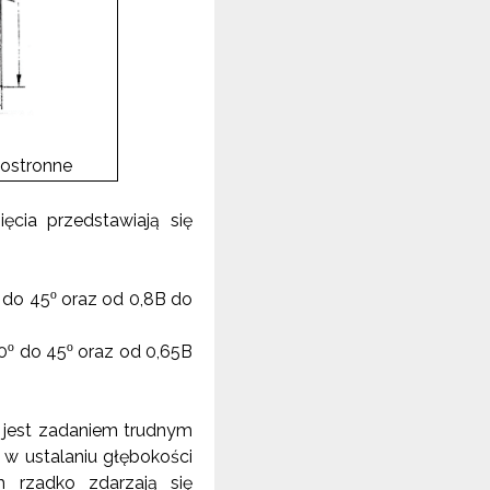
nostronne
ęcia przedstawiają się
o
do 45
oraz od 0,8B do
o
o
0
do 45
oraz od 0,65B
e jest zadaniem trudnym
 w ustalaniu głębokości
h rzadko zdarzają się