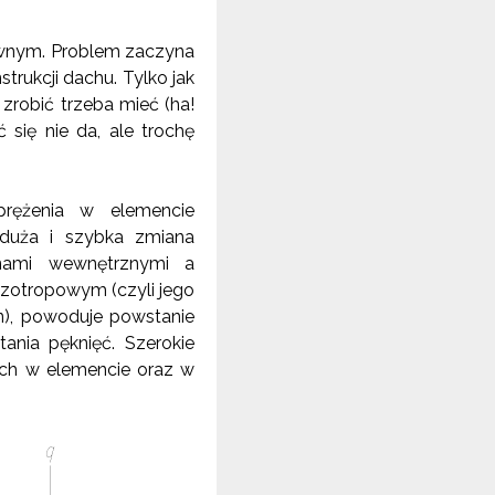
ziwnym. Problem zaczyna
trukcji dachu. Tylko jak
zrobić trzeba mieć (ha!
się nie da, ale trochę
prężenia w elemencie
 duża i szybka zmiana
knami wewnętrznymi a
nizotropowym (czyli jego
n), powoduje powstanie
ania pęknięć. Szerokie
ych w elemencie oraz w