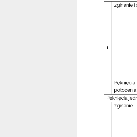
zginanie i 
1
Pęknięci
położenia
Pęknięcia je
zginanie