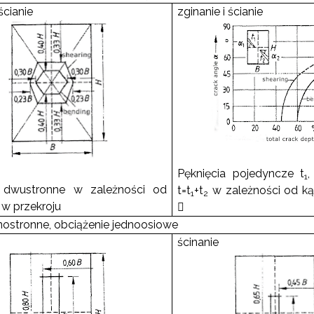
ścianie
zginanie i ścianie
Pęknięcia pojedyncze t
,
1
a dwustronne w zależności od
t=t
+t
w zależności od ką
1
2
 w przekroju

dnostronne, obciążenie jednoosiowe
ścinanie