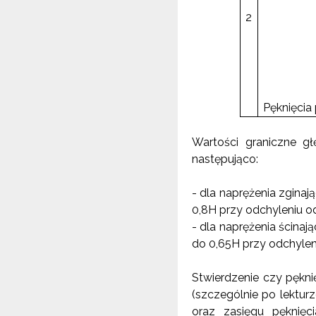
2
Pęknięcia
Wartości graniczne gł
następująco:
- dla naprężenia zginaj
0,8H przy odchyleniu o
-
dla naprężenia ścinaj
do 0,65H przy odchylen
Stwierdzenie czy pękni
(szczególnie po lektur
oraz zasięgu pęknięc