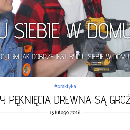
U SIEBIE W DOM
O TYM JAK DOBRZE JEST BYĆ U SIEBIE W DOMU
#praktyka
DY PĘKNIĘCIA DREWNA SĄ GRO
15 lutego 2018