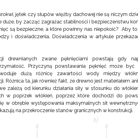
krokwi, jętek czy słupów więźby dachowej nie są niczym d
e duże, by zacząć zagrażać stabilności i bezpieczeństwu kons
nięć są bezpieczne, a które powinny nas niepokoić? Aby to 
dzy i doświadczenia. Doświadczenia w artykule przekazać 
kcji drewnianych zwane pęknięciami powstają gdy na
trzymałość. Przyczyną powstawania pęknięć może być
powoduje dużą różnicę zawartości wody między włó
i. Różnica ta, jak również fakt, że drewno jest materiałem a
e zależą od kierunku działania siły w stosunku do włókie
ch w poprzek włókien, poprzez które dochodzi do powst
 się w obrębie występowania maksymalnych sił wewnętrzn
kazują na przekroczenie stanów granicznych w konstrukcji.