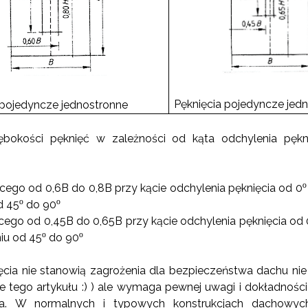
Pęknięcia pojedyncze jed
 pojedyncze jednostronne
ębokości pęknięć w zależności od kąta odchylenia pękni
o
ącego od 0,6B do 0,8B przy kącie odchylenia pęknięcia od 0
o
o
d 45
do 90
ącego od 0,45B do 0,65B przy kącie odchylenia pęknięcia od 
o
o
iu od 45
do 90
ęcia nie stanowią zagrożenia dla bezpieczeństwa dachu ni
ze tego artykułu :) ) ale wymaga pewnej uwagi i dokładności
ia. W normalnych i typowych konstrukcjach dachowyc