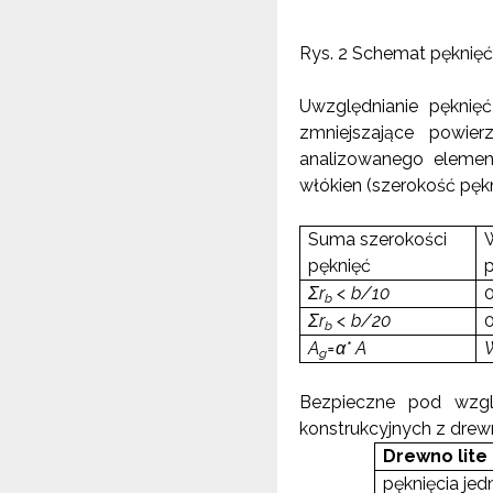
Rys. 2 Schemat pęknięć
Uwzględnianie pęknięć
zmniejszające powie
analizowanego elemen
włókien (szerokość pękn
Suma szerokości
pęknięć
p
Σr
< b/10
b
Σr
< b/20
b
A
=
α
* A
g
Bezpieczne pod wzgl
konstrukcyjnych z drewn
Drewno lite
pęknięcia jed