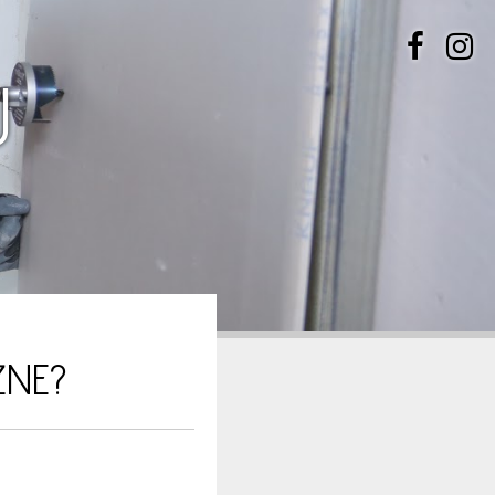
U
ŹNE?