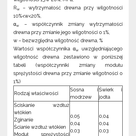
R
– wytrzymałość drewna przy wilgotności
w
10%<w<20%,
α
– współczynnik zmiany wytrzymałości
w
drewna przy zmianie jego wilgotności o 1%,
w – bezwzględna wilgotność drewna, %
Wartości współczynnika α
uwzględniającego
w
wilgotność drewna zestawiono w poniższej
tabeli (współczynniki zmiany modułu
sprężystości drewna przy zmianie wilgotności o
1%)
Sosna i
Świerk i
Rodzaj właściwości
modrzew
jodła
Ściskanie wzdłuż
włókien
0,05
0,04
Zginanie
0,04
0,04
Ścianie wzdłuż włókien
0,03
0,03
Moduł sprężystości