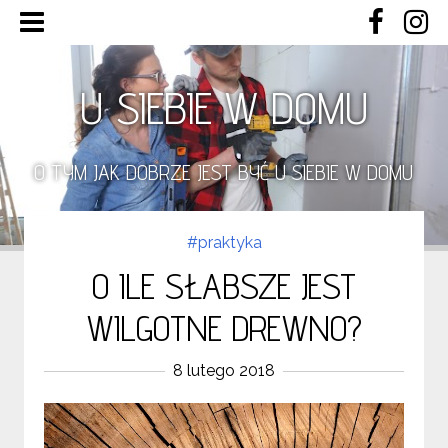
U SIEBIE W DOMU
O TYM JAK DOBRZE JEST BYĆ U SIEBIE W DOMU
#praktyka
O ILE SŁABSZE JEST
WILGOTNE DREWNO?
8 lutego 2018