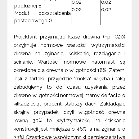
0,02
0,02
podłużnej E
0,02
0,02
Moduł odkształcenia
postaciowego G
Projektant przyjmując klasę drewna (np. C20)
przyjmuje normowe wartości wytrzymałości
drewna na zginanie, ściskanie, rozciąganie i
ścinanie. Wartości normowe natomiast są
określone dla drewna o wilgotności 18%. Zatem,
jeśli z tartaku przyjedzie "mokra" więźba i taką
zabudujemy to do czasu uzyskania przez
drewno wilgotności normowej mamy de facto o
kilkadziesiąt procent słabszy dach. Zakładając
skrajny przypadek, czyli wilgotność drewna
równą 30% to wytrzymałość na ściskanie
konstrukcji jest mniejsza o 46%, a na zginanie o
33%! Cząstkowe współczynniki bezpieczeństwa