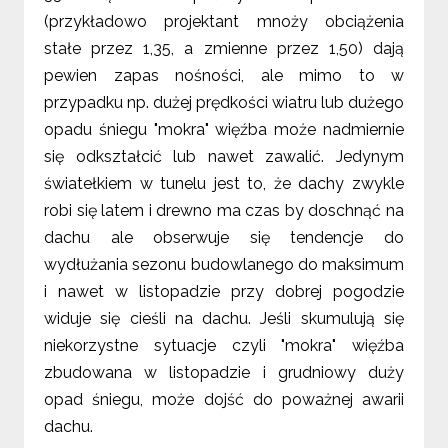
(przykładowo projektant mnoży obciążenia
stałe przez 1,35, a zmienne przez 1,50) dają
pewien zapas nośności, ale mimo to w
przypadku np. dużej prędkości wiatru lub dużego
opadu śniegu "mokra" więźba może nadmiernie
się odkształcić lub nawet zawalić. Jedynym
światełkiem w tunelu jest to, że dachy zwykle
robi się latem i drewno ma czas by doschnąć na
dachu ale obserwuje się tendencje do
wydłużania sezonu budowlanego do maksimum
i nawet w listopadzie przy dobrej pogodzie
widuje się cieśli na dachu. Jeśli skumulują się
niekorzystne sytuacje czyli "mokra" więźba
zbudowana w listopadzie i grudniowy duży
opad śniegu, może dojść do poważnej awarii
dachu.