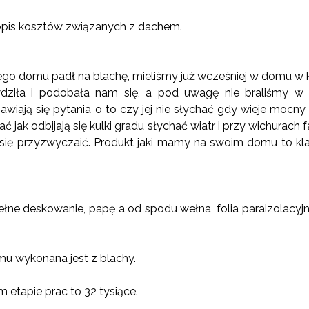
pis kosztów związanych z dachem.
go domu padł na blachę, mieliśmy już wcześniej w domu w 
awdziła i podobała nam się, a pod uwagę nie braliśmy w
awiają się pytania o to czy jej nie słychać gdy wieje mocny
ć jak odbijają się kulki gradu słychać wiatr i przy wichurach f
się przyzwyczaić. Produkt jaki mamy na swoim domu to kla
łne deskowanie, papę a od spodu wełna, folia paraizolacyjn
u wykonana jest z blachy.
 etapie prac to 32 tysiące.