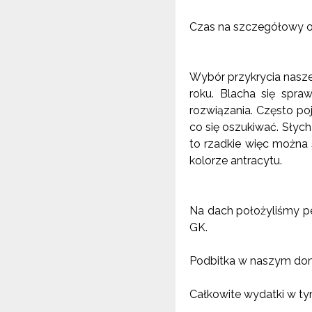
Czas na szczegółowy o
Wybór przykrycia nasze
roku. Blacha się spr
rozwiązania. Często poj
co się oszukiwać. Słycha
to rzadkie więc można 
kolorze antracytu.
Na dach położyliśmy pe
GK.
Podbitka w naszym dom
Całkowite wydatki w tym