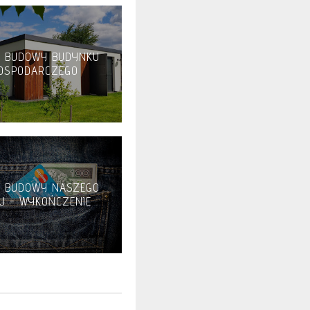
T BUDOWY BUDYNKU
OSPODARCZEGO
T BUDOWY NASZEGO
U - WYKOŃCZENIE