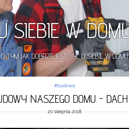
U SIEBIE W DOM
O TYM JAK DOBRZE JEST BYĆ U SIEBIE W DOMU
#budowa
UDOWY NASZEGO DOMU - DACH 
20 sierpnia 2018