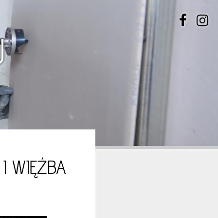
U
I WIĘŹBA