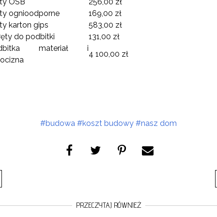
yty OSB
256,00 zł
ty ognioodporne
169,00 zł
ty karton gips
583,00 zł
ęty do podbitki
131,00 zł
dbitka materiał i
4 100,00 zł
ocizna
#budowa
#koszt budowy
#nasz dom
PRZECZYTAJ RÓWNIEŻ