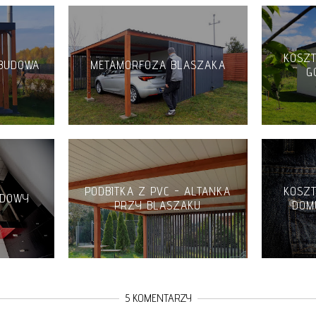
KOSZ
 BUDOWA
METAMORFOZA BLASZAKA
G
PODBITKA Z PVC - ALTANKA
KOSZ
UDOWY
PRZY BLASZAKU
DOM
5 KOMENTARZY