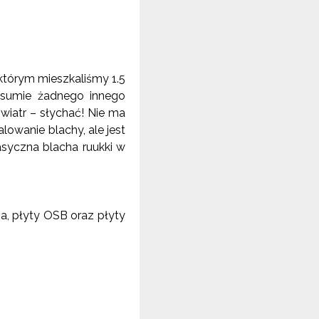
którym mieszkaliśmy 1.5
 sumie żadnego innego
 wiatr – słychać! Nie ma
alowanie blachy, ale jest
syczna blacha ruukki w
a, płyty OSB oraz płyty