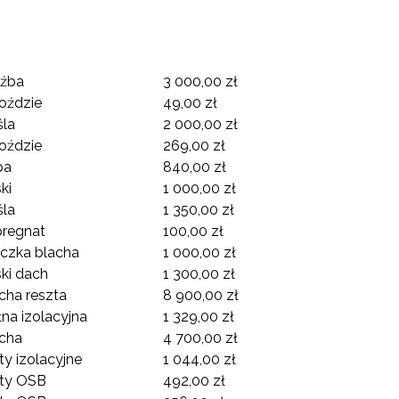
ęźba
3 000,00 zł
oździe
49,00 zł
śla
2 000,00 zł
oździe
269,00 zł
pa
840,00 zł
ki
1 000,00 zł
śla
1 350,00 zł
pregnat
100,00 zł
iczka blacha
1 000,00 zł
ki dach
1 300,00 zł
cha reszta
8 900,00 zł
na izolacyjna
1 329,00 zł
cha
4 700,00 zł
y izolacyjne
1 044,00 zł
yty OSB
492,00 zł