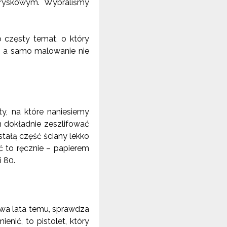
atryskowym. Wybraliśmy
częsty temat, o który
, a samo malowanie nie
, na które naniesiemy
m dokładnie zeszlifować
tałą część ściany lekko
ić to ręcznie – papierem
i 80.
wa lata temu, sprawdza
nić, to pistolet, który