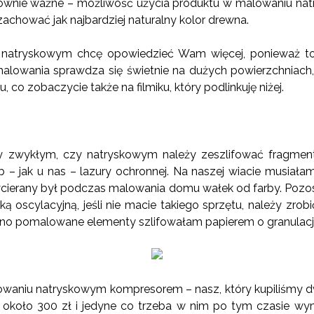
 równie ważne – możliwość użycia produktu w malowaniu n
achować jak najbardziej naturalny kolor drewna.
natryskowym chcę opowiedzieć Wam więcej, ponieważ to 
malowania sprawdza się świetnie na dużych powierzchniach
, co zobaczycie także na filmiku, który podlinkuję niżej.
 zwykłym, czy natryskowym należy zeszlifować fragmenty
 – jak u nas – lazury ochronnej. Na naszej wiacie musiała
cierany był podczas malowania domu wałek od farby. Pozos
rką oscylacyjną, jeśli nie macie takiego sprzętu, należy zrob
cno pomalowane elementy szlifowałam papierem o granulacj
owaniu natryskowym kompresorem – nasz, który kupiliśmy d
ł około 300 zł i jedyne co trzeba w nim po tym czasie wymie