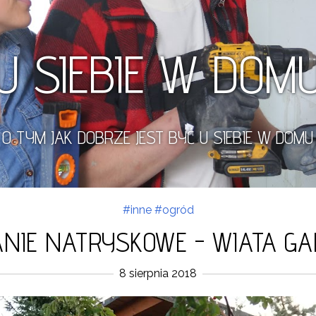
U SIEBIE W DOM
O TYM JAK DOBRZE JEST BYĆ U SIEBIE W DOMU
#inne
#ogród
NIE NATRYSKOWE - WIATA G
8 sierpnia 2018