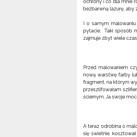
ochrony i co dla mnie
bezbarwną lazurę, aby z
I o samym malowaniu 
pytacie. Taki sposób 
zajmuje zbyt wiele czasu
Przed malowaniem czy
nową warstwę farby lub
fragment, na którym wy
przeszlifowałam szlifie
ściernym. Ja swoje mo
A teraz odrobina o mal
się świetnie, kosztowa