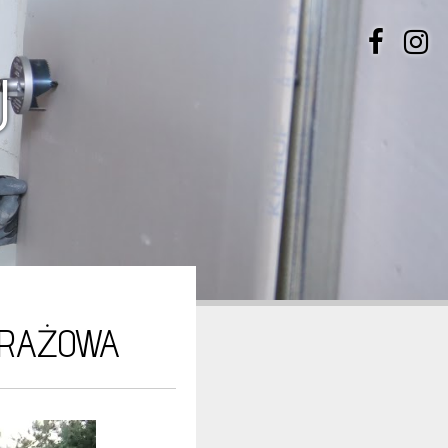
U
ARAŻOWA