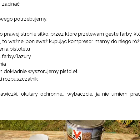
 zacinać.
owego potrzebujemy:
 po prawej stronie sitko, przez które przelewam gęste farby, 
a, to ważne, ponieważ kupując kompresor, mamy do niego ró
nia pistoletu
 farby/lazury
nia
m dokładnie wyszorujemy pistolet
li rozpuszczalnik
kawiczki, okulary ochronne… wybaczcie, ja nie umiem pr