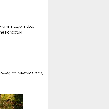
którymi maluję meble
żne końcówki
acować w rękawiczkach,