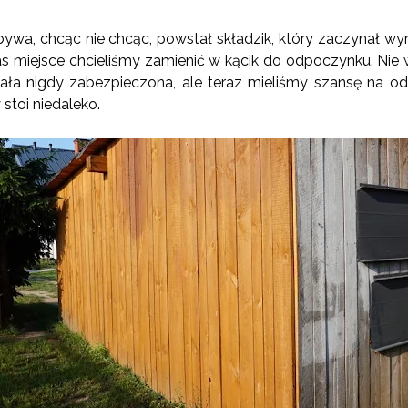
ż bywa, chcąc nie chcąc, powstał składzik, który zaczynał wy
 miejsce chcieliśmy zamienić w kącik do odpoczynku. Nie wie
tała nigdy zabezpieczona, ale teraz mieliśmy szansę na od
y stoi niedaleko.