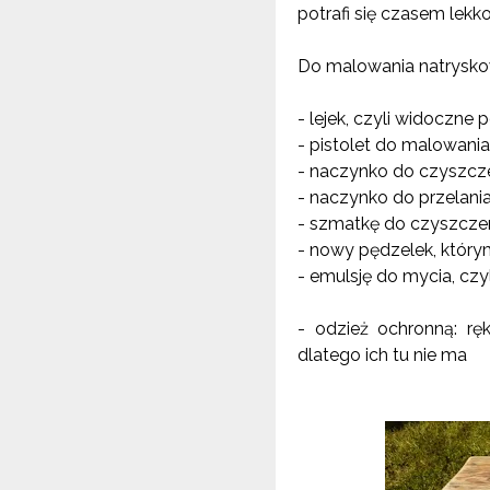
potrafi się czasem lekko
Do malowania natrysk
- lejek, czyli widoczne
- pistolet do malowani
- naczynko do czyszcze
- naczynko do przelania
- szmatkę do czyszcze
- nowy pędzelek, który
- emulsję do mycia, czy
- odzież ochronną: rę
dlatego ich tu nie ma