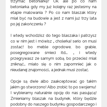
trzymać betoniarkę!" Ok. ale po co nam
betoniarka gdy my już kolejny raz jesteśmy na
etapie malowania ? Po co nam blaszak który
miał być na budowie a jest z nami już trzy lata
po jej zakończeniu ?
I wtedy wchodzisz do tego blaszaka i patrzysz
co w nim jest i mówisz „ cholerka! serio on musi
zostać! bo meble ogrodowe, bo grabie,
posegregowane śmieci itd…. „ i wtedy
przegrywasz ze samym sobą, bo przecież miał
zniknąć… miało się o nim zapomnieć jak o
nieudanej znajomości… a jednak musi zostać.
Opcje są dwie albo zaakceptować go takim
jakim go stworzono! Albo zrobić to po swojemu!
I wybieramy naturalnie opcję do nas pasującą!
Zmieniamy blaszak na budynek, który będzie
podobny do naszego budynku gospodarczego i