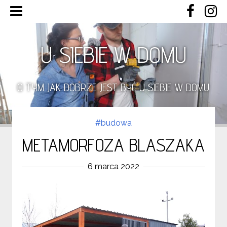
U SIEBIE W DOMU
O TYM JAK DOBRZE JEST BYĆ U SIEBIE W DOMU
#budowa
METAMORFOZA BLASZAKA
6 marca 2022