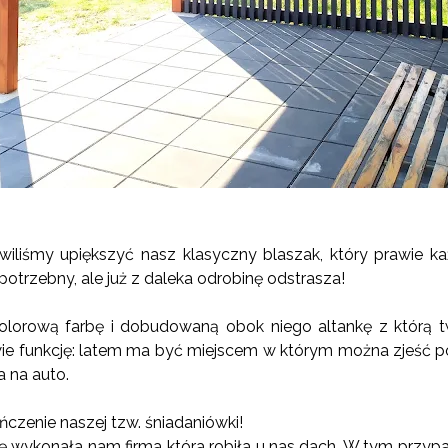
owiliśmy upiększyć nasz klasyczny blaszak, który prawie k
otrzebny, ale już z daleka odrobinę odstrasza!
kolorową farbę i dobudowaną obok niego altankę z którą t
ie funkcję: latem ma być miejscem w którym można zjeść p
a na auto.
czenie naszej tzw. śniadaniówki!
ę wykonała nam firma która robiła u nas dach. W tym przyp