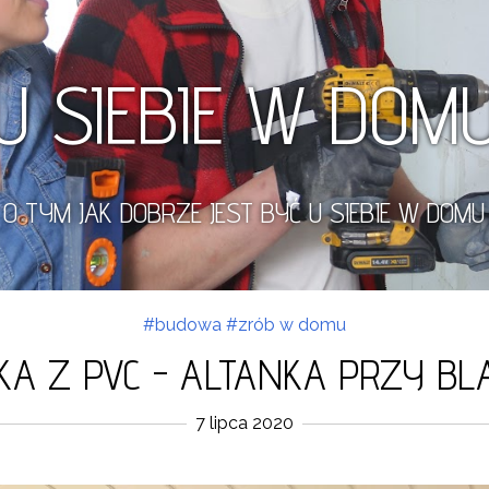
U SIEBIE W DOM
O TYM JAK DOBRZE JEST BYĆ U SIEBIE W DOMU
#budowa
#zrób w domu
KA Z PVC - ALTANKA PRZY B
7 lipca 2020