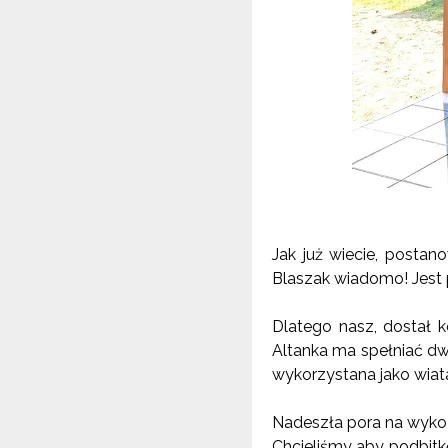
Jak już wiecie, postan
Blaszak wiadomo! Jest p
Dlatego nasz, dostał 
Altanka ma spełniać dw
wykorzystana jako wiat
Nadeszła pora na wykoń
Chcieliśmy aby podbitk