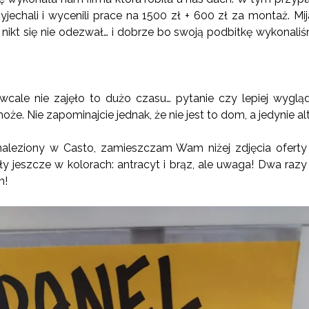
jechali i wycenili prace na 1500 zł + 600 zł za montaż. M
ikt się nie odezwał… i dobrze bo swoją podbitkę wykonaliś
cale nie zajęło to dużo czasu… pytanie czy lepiej wygląd
że. Nie zapominajcie jednak, że nie jest to dom, a jedynie al
aleziony w Casto, zamieszczam Wam niżej zdjęcia ofert
ły jeszcze w kolorach: antracyt i brąz, ale uwaga! Dwa razy
ch!