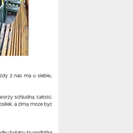
ażdy z nas ma u siebie…
worzy schludną całość.
osiłek, a zimą może być
adku byłaby to podbitka