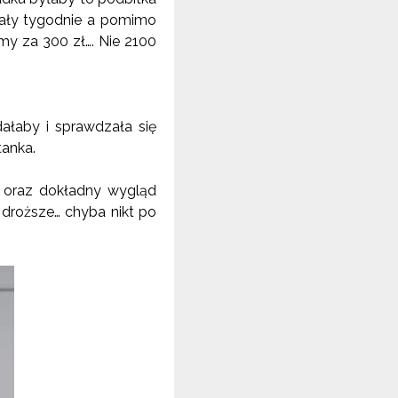
ijały tygodnie a pomimo
my za 300 zł…. Nie 2100
ałaby i sprawdzała się
tanka.
y oraz dokładny wygląd
 droższe… chyba nikt po