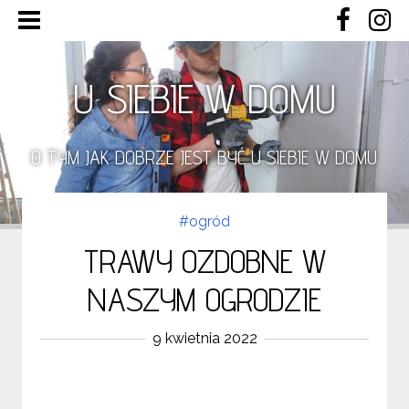
U SIEBIE W DOMU
O TYM JAK DOBRZE JEST BYĆ U SIEBIE W DOMU
#ogród
TRAWY OZDOBNE W
NASZYM OGRODZIE
9 kwietnia 2022