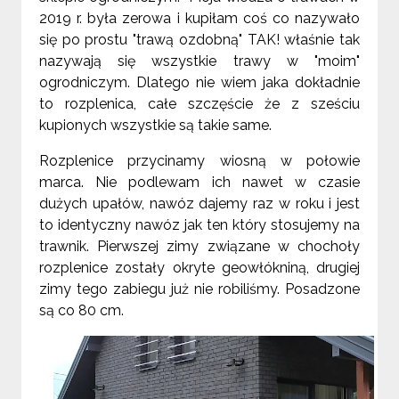
2019 r. była zerowa i kupiłam coś co nazywało
się po prostu "trawą ozdobną" TAK! właśnie tak
nazywają się wszystkie trawy w "moim"
ogrodniczym. Dlatego nie wiem jaka dokładnie
to rozplenica, całe szczęście że z sześciu
kupionych wszystkie są takie same.
Rozplenice przycinamy wiosną w połowie
marca. Nie podlewam ich nawet w czasie
dużych upałów, nawóz dajemy raz w roku i jest
to identyczny nawóz jak ten który stosujemy na
trawnik. Pierwszej zimy związane w chochoły
rozplenice zostały okryte geowłókniną, drugiej
zimy tego zabiegu już nie robiliśmy. Posadzone
są co 80 cm.