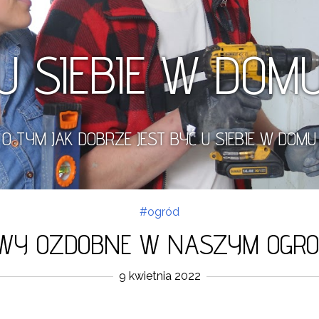
U SIEBIE W DOM
O TYM JAK DOBRZE JEST BYĆ U SIEBIE W DOMU
#ogród
WY OZDOBNE W NASZYM OGRO
9 kwietnia 2022