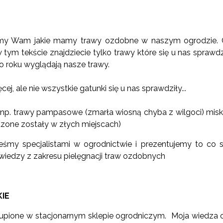
y Wam jakie mamy trawy ozdobne w naszym ogrodzie. C
tym tekście znajdziecie tylko trawy które się u nas sprawdz
go roku wyglądają nasze trawy.
j, ale nie wszystkie gatunki się u nas sprawdziły...
 np. trawy pampasowe (zmarła wiosną chyba z wilgoci) misk
zone zostały w złych miejscach)
steśmy specjalistami w ogrodnictwie i prezentujemy to co 
wiedzy z zakresu pielęgnacji traw ozdobnych
KIE
upione w stacjonarnym sklepie ogrodniczym. Moja wiedza o