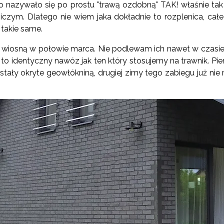
o nazywało się po prostu "trawą ozdobną" TAK! właśnie tak
czym. Dlatego nie wiem jaka dokładnie to rozplenica, całe
 takie same.
 wiosną w połowie marca. Nie podlewam ich nawet w czasi
t to identyczny nawóz jak ten który stosujemy na trawnik. P
tały okryte geowłókniną, drugiej zimy tego zabiegu już nie