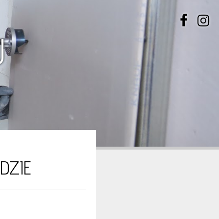
U
DZIE