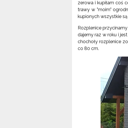
zerowa i kupiłam coś c
trawy w "moim" ogrodni
kupionych wszystkie są
Rozplenice przycinamy
dajemy raz w roku i jes
chochoły rozplenice zos
co 80 cm.