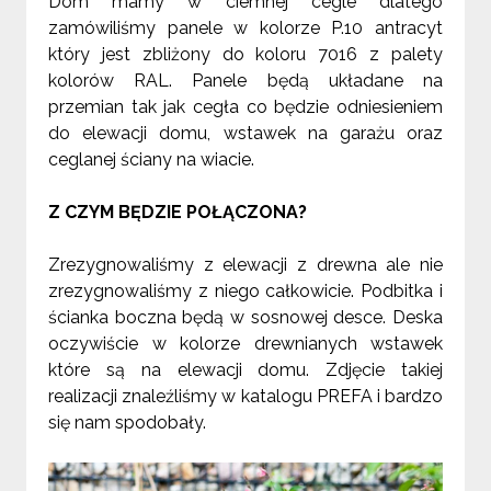
Dom mamy w ciemnej cegle dlatego
zamówiliśmy panele w kolorze P.10 antracyt
który jest zbliżony do koloru 7016 z palety
kolorów RAL. Panele będą układane na
przemian tak jak cegła co będzie odniesieniem
do elewacji domu, wstawek na garażu oraz
ceglanej ściany na wiacie.
Z CZYM BĘDZIE POŁĄCZONA?
Zrezygnowaliśmy z elewacji z drewna ale nie
zrezygnowaliśmy z niego całkowicie. Podbitka i
ścianka boczna będą w sosnowej desce. Deska
oczywiście w kolorze drewnianych wstawek
które są na elewacji domu. Zdjęcie takiej
realizacji znaleźliśmy w katalogu PREFA i bardzo
się nam spodobały.