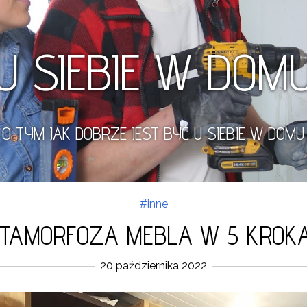
U SIEBIE W DOM
O TYM JAK DOBRZE JEST BYĆ U SIEBIE W DOMU
#inne
TAMORFOZA MEBLA W 5 KROK
20 października 2022