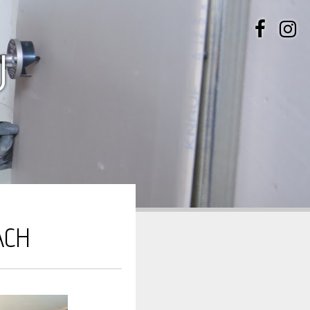
U
ACH