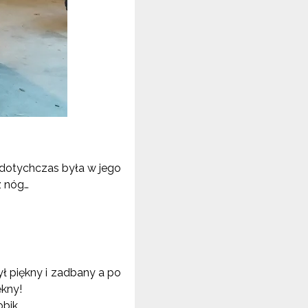
a dotychczas była w jego
z nóg…
ł piękny i zadbany a po
ękny!
obik.