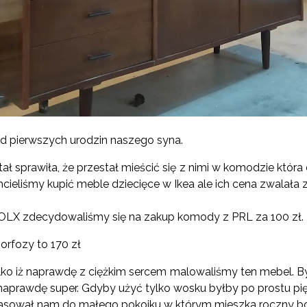
d pierwszych urodzin naszego syna.
tał sprawiła, że przestał mieścić się z nimi w komodzie któr
hcieliś
my kupić meble dziecięce w Ikea ale ich cena zwalała 
 OLX zdecydowaliśmy się na zakup komody z PRL za 100 zł.
rfozy to 170 zł
o iż naprawdę z ciężkim sercem malowaliśmy ten mebel. By
 naprawdę super. Gdyby użyć tylko wosku byłby po prostu pi
pasował nam do małego pokoiku w którym mieszka roczny b