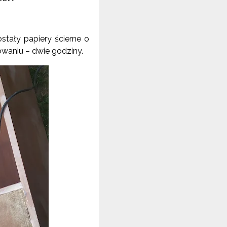
ostały papiery ścierne o
owaniu – dwie godziny.