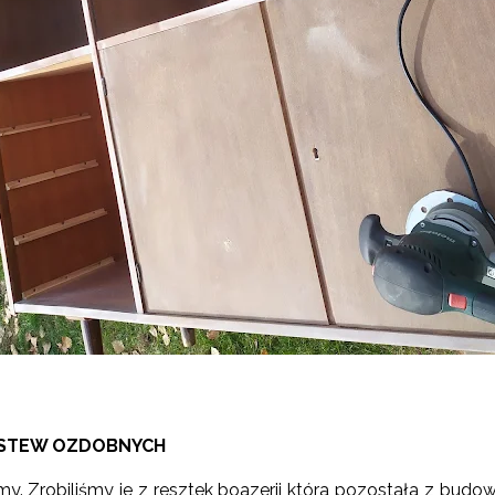
LISTEW OZDOBNYCH
y. Zrobiliśmy je z resztek boazerii która pozostała z budow