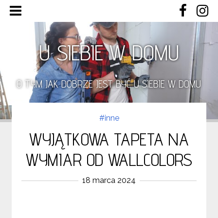
U SIEBIE W DOMU
O TYM JAK DOBRZE JEST BYĆ U SIEBIE W DOMU
#inne
WYJĄTKOWA TAPETA NA
WYMIAR OD WALLCOLORS
18 marca 2024