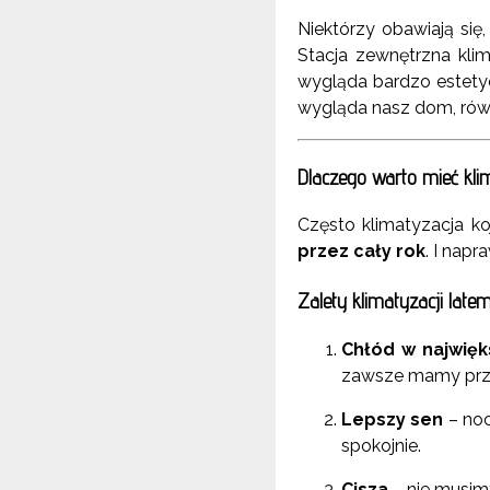
Niektórzy obawiają się,
Stacja zewnętrzna klim
wygląda bardzo estetyc
wygląda nasz dom, równ
Dlaczego warto mieć kl
Często klimatyzacja ko
przez cały rok
. I nap
Zalety klimatyzacji late
Chłód w najwięk
zawsze mamy prz
Lepszy sen
– noc
spokojnie.
Cisza
– nie musimy