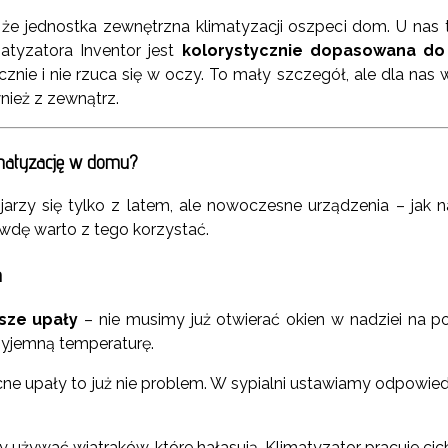
 że jednostka zewnętrzna klimatyzacji oszpeci dom. U nas t
atyzatora Inventor jest
kolorystycznie dopasowana do 
znie i nie rzuca się w oczy. To mały szczegół, ale dla nas 
ież z zewnątrz.
imatyzację w domu?
jarzy się tylko z latem, ale nowoczesne urządzenia – jak 
rawdę warto z tego korzystać.
m
sze upały
– nie musimy już otwierać okien w nadziei na p
yjemną temperaturę.
ne upały to już nie problem. W sypialni ustawiamy odpowied
 używać wiatraków, które hałasują. Klimatyzator pracuje cich