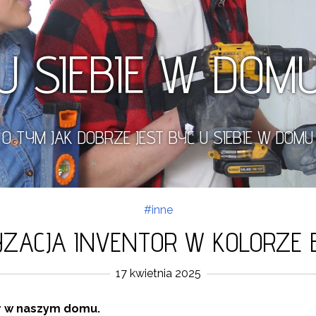
U SIEBIE W DOM
O TYM JAK DOBRZE JEST BYĆ U SIEBIE W DOMU
#inne
YZACJA INVENTOR W KOLORZE E
17 kwietnia 2025
or w naszym domu.