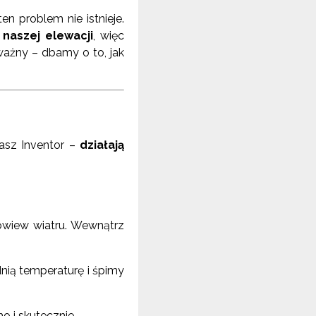
en problem nie istnieje.
naszej elewacji
, więc
ważny – dbamy o to, jak
nasz Inventor –
działają
owiew wiatru. Wewnątrz
nią temperaturę i śpimy
o i skutecznie.