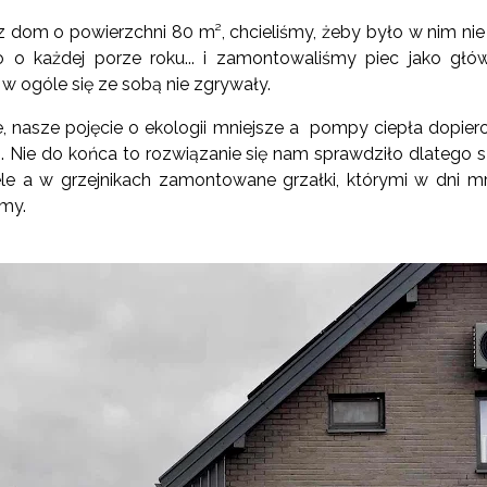
 dom o powierzchni 80 m², chcieliśmy, żeby było w nim nie 
o każdej porze roku... i zamontowaliśmy piec jako głó
 w ogóle się ze sobą nie zgrywały.
e, nasze pojęcie o ekologii mniejsze a pompy ciepła dopi
. Nie do końca to rozwiązanie się nam sprawdziło dlateg
le a w grzejnikach zamontowane grzałki, którymi w dni m
śmy.