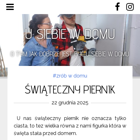
U SIEBIE W DOMU
O TYM JAK DOBRZE JEST BYĆ U SIEBIE W DOMU
#zrób w domu
ŚWIĄTECZNY PIERNIK
22 grudnia 2025
U nas świąteczny piernik nie oznacza tylko
ciasta, to tez wielka równa z nami figurka która w
święta stała przed domem.