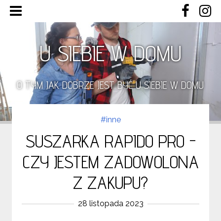
U SIEBIE W DOMU
O TYM JAK DOBRZE JEST BYĆ U SIEBIE W DOMU
#inne
SUSZARKA RAPIDO PRO -
CZY JESTEM ZADOWOLONA
Z ZAKUPU?
28 listopada 2023