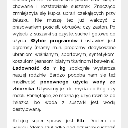
chowanie i rozstawianie suszarek. Znacząco
zmniejszyła się kupka ubrań czekających przy
żelazku. Nie muszę też już walczyć z
prasowaniem pościeli, obrusów, czy zasłon. Po
wyjęciu z suszarki są czyste, suche i gotowe do
użycia.
Wybór programów
i ustawień jest
ogromny (mamy m.in. programy
dedykowane
ubraniom wełnianym, sportowym, syntetykom,
koszulom, jeansom, białym
tkaninom i bawełnie).
Ładowność do
7 kg
spokojnie wystarcza
naszej rodzinie. Bardzo podoba nam się też
możliwość
ponownego użycia wody ze
zbiornika
. Używamy jej do mycia podłóg czy
mebli. Pamiętajcie, że można jej
użyć również do
żelazka, bo woda z suszarki jest wodą
destylowaną.
Kolejną super sprawą jest
filtr
. Dopiero po
wyjęciu (dolna szufladka pod drzwiami suszarki)