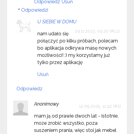
Odpowiedz
Usuń
Odpowiedzi
U SIEBIE W DOMU
29.11.2023, 09:20
nam udało się
połączyć po kilku próbach, polecam
bo aplikacja odkrywa masę nowych
możliwości! :) my korzystamy już
tylko przez aplikację
Usuń
Odpowiedz
Anonimowy
12.09.2025, 11:42
mam ją od prawie dwoch lat - istotnie,
może zrobić wszystko, poza
suszeniem prania, więc stoi jak mebel