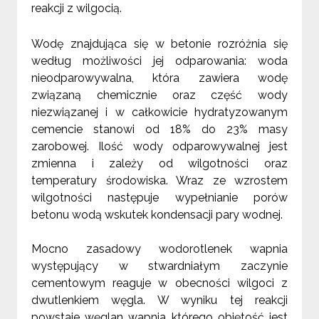
reakcji z wilgocią.
Wodę znajdująca się w betonie rozróżnia się
według możliwości jej odparowania: woda
nieodparowywalna, która zawiera wodę
związaną chemicznie oraz część wody
niezwiązanej i w całkowicie hydratyzowanym
cemencie stanowi od 18% do 23% masy
zarobowej. Ilość wody odparowywalnej jest
zmienna i zależy od wilgotności oraz
temperatury środowiska. Wraz ze wzrostem
wilgotności następuje wypełnianie porów
betonu wodą wskutek kondensacji pary wodnej.
Mocno zasadowy wodorotlenek wapnia
występujący w stwardniałym zaczynie
cementowym reaguje w obecności wilgoci z
dwutlenkiem węgla. W wyniku tej reakcji
powstaje węglan wapnia którego objętość jest