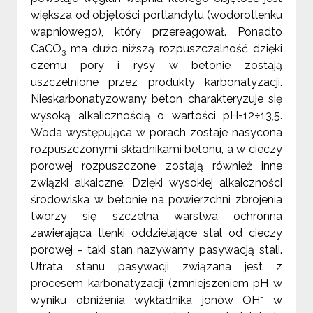
większa od objętości portlandytu (wodorotlenku
wapniowego), który przereagował. Ponadto
CaCO
ma dużo niższą rozpuszczalność dzięki
3
czemu pory i rysy w betonie zostają
uszczelnione przez produkty karbonatyzacji.
Nieskarbonatyzowany beton charakteryzuje się
wysoką alkalicznością o wartości pH=12÷13,5.
Woda występująca w porach zostaje nasycona
rozpuszczonymi składnikami betonu, a w cieczy
porowej rozpuszczone zostają również inne
związki alkaiczne. Dzięki wysokiej alkaiczności
środowiska w betonie na powierzchni zbrojenia
tworzy się szczelna warstwa ochronna
zawierająca tlenki oddzielające stal od cieczy
porowej - taki stan nazywamy pasywacją stali.
Utrata stanu pasywacji związana jest z
procesem karbonatyzacji (zmniejszeniem pH w
-
wyniku obniżenia wykładnika jonów OH
w