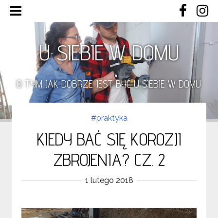
U SIEBIE W DOMU
O TYM JAK DOBRZE JEST BYĆ U SIEBIE W DOMU
#praktyka
KIEDY BAĆ SIĘ KOROZJI
ZBROJENIA? CZ. 2
1 lutego 2018