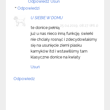
Odpowiedz
Usuń
Odpowiedzi
U SIEBIE W DOMU
25.04.2019, 08:27
te donice pełnią
już u nas nieco inną funkcję, świerki
nie chciały rosnąć i zdecydowlaiśmy
się na usunięcie ziemi piasku
kamyków itd i wstawiliśmy tam
klasyczne donice na kwiaty
Usuń
Odpowiedz