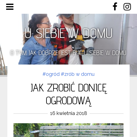
U SIEBIE W DOMU
O TYM JAK DOBRZE JEST BYĆ U SIEBIE W DOMU
#ogród
#zrób w domu
JAK ZROBIĆ DONICĘ
OGRODOWĄ
16 kwietnia 2018