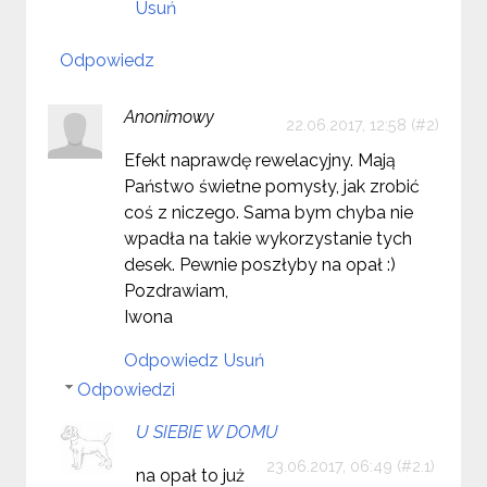
Usuń
Odpowiedz
Anonimowy
22.06.2017, 12:58
Efekt naprawdę rewelacyjny. Mają
Państwo świetne pomysły, jak zrobić
coś z niczego. Sama bym chyba nie
wpadła na takie wykorzystanie tych
desek. Pewnie poszłyby na opał :)
Pozdrawiam,
Iwona
Odpowiedz
Usuń
Odpowiedzi
U SIEBIE W DOMU
23.06.2017, 06:49
na opał to już