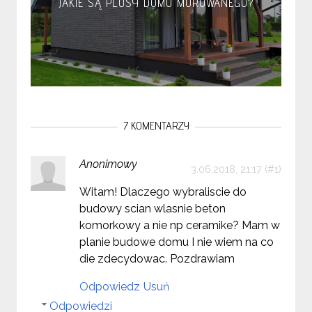
JAKIE SĄ PLUSY DOMU MUROWANEGO?
7 KOMENTARZY
Anonimowy
3.06.2018, 21:17
Witam! Dlaczego wybraliscie do
budowy scian wlasnie beton
komorkowy a nie np ceramike? Mam w
planie budowe domu I nie wiem na co
die zdecydowac. Pozdrawiam
Odpowiedz
Usuń
Odpowiedzi