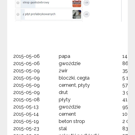
2015-05-06
papa
144,0
2015-05-06
gwoździe
86,00
2015-05-09
żwir
350,0
2015-05-09
bloczki, cegła
5 121,
2015-05-09
cement, płyty
570,0
2015-05-09
drut
3 947
2015-05-08
płyty
415,0
2015-05-13
gwoździe
95,00
2015-05-14
cement
107,0
2015-05-19
beton strop
2 000
2015-05-23
stal
83,00