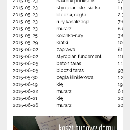
2015-05-23
nakrętki podkładki
57,00
2015-05-23
styropian, klej, siatka
1 933
2015-05-23
bloczki, cegła
2 340
2015-05-23
rury kanalizacja
76,00
2015-05-23
murarz
8 000
2015-05-25
kolanka+rury
38,00
2015-05-29
kratki
10,00
2015-06-02
zaprawa
81,00
2015-06-02
styropian fundament
116,0
2015-06-05
beton taras
1 170
2015-06-05
bloczki taras
930,0
2015-05-30
cegła klinkierowa
1 290
2015-06-19
klej
19,00
2015-06-22
murarz
6 000
2015-06-21
klej
20,00
2015-06-26
murarz
200,0