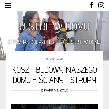
U SIEBIE W DOMU
O TYM JAK DOBRZE JEST BYĆ U SIEBIE W DOMU
#budowa
KOSZT BUDOWY NASZEGO
DOMU - ŚCIANY I STROPY
2 kwietnia 2018