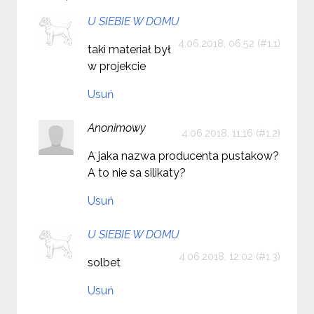
U SIEBIE W DOMU
4.06.2018, 06:52
taki materiał był
w projekcie
Usuń
Anonimowy
4.06.2018, 11:16
A jaka nazwa producenta pustakow?
A to nie sa silikaty?
Usuń
U SIEBIE W DOMU
4.06.2018, 12:02
solbet
Usuń