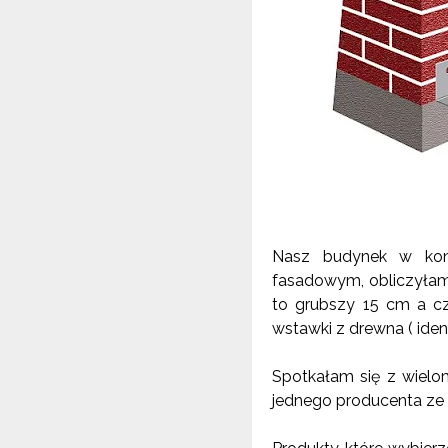
Nasz budynek w konst
fasadowym, obliczyłam 
to grubszy
15 cm
a c
wstawki z drewna ( ident
Spotkałam się z wielo
jednego producenta ze 