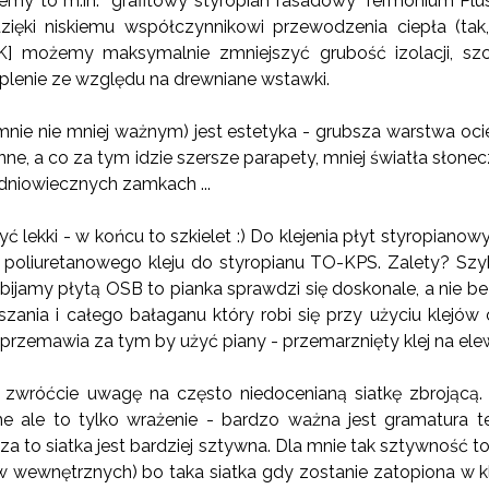
zemy to m.in. grafitowy styropian fasadowy Termonium Plu
zięki niskiemu współczynnikowi przewodzenia ciepła (tak
 możemy maksymalnie zmniejszyć grubość izolacji, szc
eplenie ze względu na drewniane wstawki.
nie nie mniej ważnym) jest estetyka - grubsza warstwa ocie
nne, a co za tym idzie szersze parapety, mniej światła słone
edniowiecznych zamkach ...
ć lekki - w końcu to szkielet :) Do klejenia płyt styropian
oliuretanowego kleju do styropianu TO-KPS. Zalety? Szyb
bijamy płytą OSB to pianka sprawdzi się doskonale, a nie bez
zania i całego bałaganu który robi się przy użyciu klejó
przemawia za tym by użyć piany - przemarznięty klej na elew
 zwróćcie uwagę na często niedocenianą siatkę zbrojącą
e ale to tylko wrażenie - bardzo ważna jest gramatura tej
za to siatka jest bardziej sztywna. Dla mnie tak sztywność t
 wewnętrznych) bo taka siatka gdy zostanie zatopiona w kle