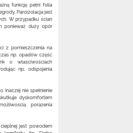
ą funkcję pełni folia
grody. Paroizolacja jest
ych. W przypadku ścian
ach ponieważ duży opór
oci z pomieszczenia na
dczas np. opadów część
nk o właściwościach
odując np. odspojenia
inaczej nie spełnienie
kutkuje dyskomfortem
ożliwością porażenia
 cieplnej jest powodem