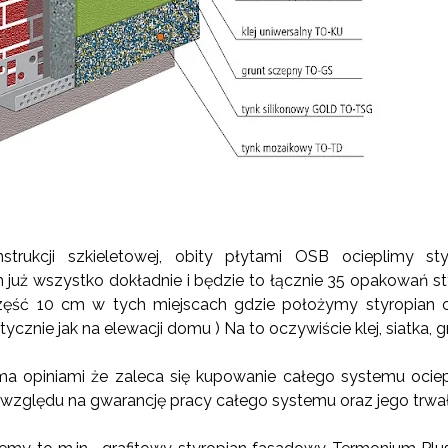
rukcji szkieletowej, obity płytami OSB ocieplimy st
już wszystko dokładnie i będzie to łącznie 35 opakowań st
zęść
10 cm
w tych miejscach gdzie położymy styropian 
ycznie jak na elewacji domu ) Na to oczywiście klej, siatka, gr
ma opiniami że zaleca się kupowanie całego systemu ociep
względu na gwarancję pracy całego systemu oraz jego trwał