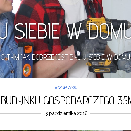
U SIEBIE W DOM
O TYM JAK DOBRZE JEST BYĆ U SIEBIE W DOMU
#praktyka
E BUDYNKU GOSPODARCZEGO 35
13 października 2018