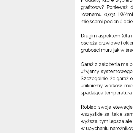
Produkty które wybier
grafitowy? Ponieważ d
równemu 0,031 [W/mK]
miejscami pocienić oci
Drugim aspektem (dla m
ościeża drzwiowe i okie
grubości muru jak w śr
Garaż z założenia ma by
użyjemy systemowego p
Szczególnie, że garaż o
unikniemy worków, mies
spadająca temperatura 
Robiąc swoje elewacje
wszystkie są takie sam
wyższa, tym lepsza ale 
w upychaniu narożników