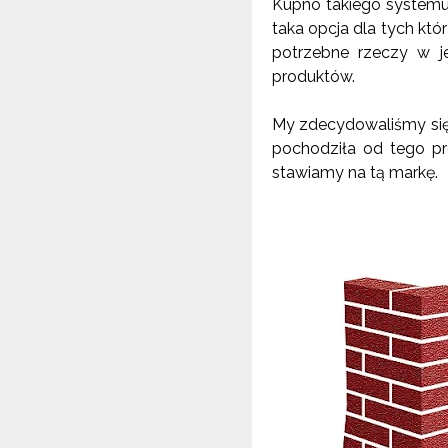
Kupno takiego system
taka opcja dla tych któ
potrzebne rzeczy w 
produktów.
My zdecydowaliśmy si
pochodziła od tego p
stawiamy na tą markę.