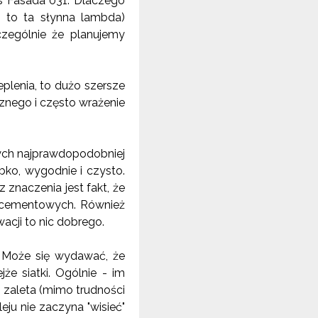
s Fasada 031. Dlaczego
, to ta słynna lambda)
zególnie że planujemy
plenia, to dużo szersze
cznego i często wrażenie
owych najprawdopodobniej
ko, wygodnie i czysto.
 znaczenia jest fakt, że
w cementowych. Również
acji to nic dobrego.
. Może się wydawać, że
że siatki. Ogólnie - im
o zaleta (mimo trudności
ju nie zaczyna "wisieć"