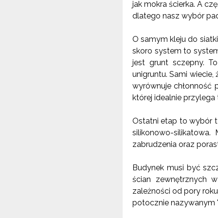
jak mokra ścierka. A cz
dlatego nasz wybór pa
O samym kleju do siatki
skoro system to system
jest grunt sczepny. T
unigruntu. Sami wiecie,
wyrównuje chłonność p
której idealnie przyleg
Ostatni etap to wybór t
silikonowo-silikatow
zabrudzenia oraz porast
Budynek musi być szcze
ścian zewnętrznych w
zależności od pory rok
potocznie nazywanym "o