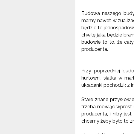
Budowa naszego budynk
mamy nawet wizualizacj
będzie to jednospadowy
chwilę jaka będzie bram
budowie to to, że ca
producenta.
Przy poprzedniej budo
hurtowni, siatka w ma
układanki pochodził z 
Stare znane przysłowie
trzeba mówiąc wprost 
producenta, i niby jes
chcemy żeby było to zr