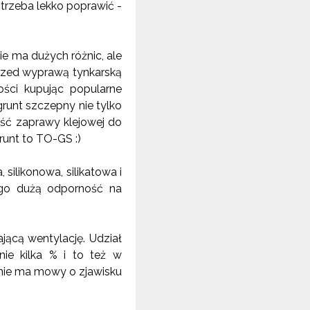
 trzeba lekko poprawić -
ie ma dużych różnic, ale
rzed wyprawą tynkarską
ości kupując popularne
grunt szczepny nie tylko
ść zaprawy klejowej do
runt to TO-GS :)
silikonowa, silikatowa i
ego dużą odporność na
jącą wentylację. Udział
ie kilka % i to też w
 nie ma mowy o zjawisku