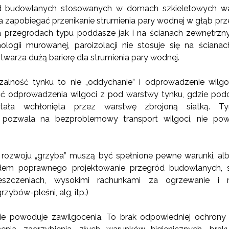
 budowlanych stosowanych w domach szkieletowych ważn
a zapobiegać przenikanie strumienia pary wodnej w głąb prze
przegrodach typu poddasze jak i na ścianach zewnętrzn
ogii murowanej, paroizolacji nie stosuje się na ścian
warza dużą barierę dla strumienia pary wodnej.
zalność tynku to nie „oddychanie” i odprowadzenie wilg
ść odprowadzenia wilgoci z pod warstwy tynku, gdzie po
ała wchłonięta przez warstwę zbrojoną siatką. Ty
 pozwala na bezproblemowy transport wilgoci, nie pow
ozwoju „grzyba” muszą być spełnione pewne warunki, albo 
em poprawnego projektowanie przegród budowlanych, s
zczeniach, wysokimi rachunkami za ogrzewanie i m
rzybów-pleśni, alg, itp.)
ie powoduje zawilgocenia. To brak odpowiedniej ochrony