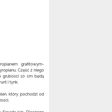
yropianem grafitowym-
yropianu. Część z niego
o grubości
10 cm
będą
unt i tynk.
leń, który pochodzi od
ości.