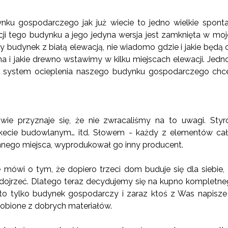
u gospodarczego jak już wiecie to jedno wielkie sponta
i tego budynku a jego jedyna wersja jest zamknięta w moj
 budynek z białą elewacją, nie wiadomo gdzie i jakie będą 
a i jakie drewno wstawimy w kilku miejscach elewacji. Jedn
ły system ocieplenia naszego budynku gospodarczego chc
wie przyznaje się, że nie zwracaliśmy na to uwagi. Sty
rkecie budowlanym… itd. Słowem - każdy z elementów cał
innego miejsca, wyprodukował go inny producent.
 mówi o tym, że dopiero trzeci dom buduje się dla siebie,
dojrzeć. Dlatego teraz decydujemy się na kupno kompletn
t to tylko budynek gospodarczy i zaraz ktoś z Was napisz
obione z dobrych materiałów.