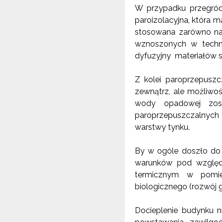
W przypadku przegród
paroizolacyjna, która m
stosowana zarówno na 
wznoszonych w technol
dyfuzyjny materiałów st
Z kolei paroprzepuszc
zewnątrz, ale możliwo
wody opadowej zost
paroprzepuszczalnych
warstwy tynku.
By w ogóle doszło do r
warunków pod względ
termicznym w pomies
biologicznego (rozwój g
Docieplenie budynku n