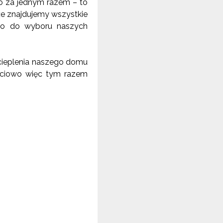
 za jednym razem – to
 że znajdujemy wszystkie
co do wyboru naszych
ocieplenia naszego domu
ściowo więc tym razem