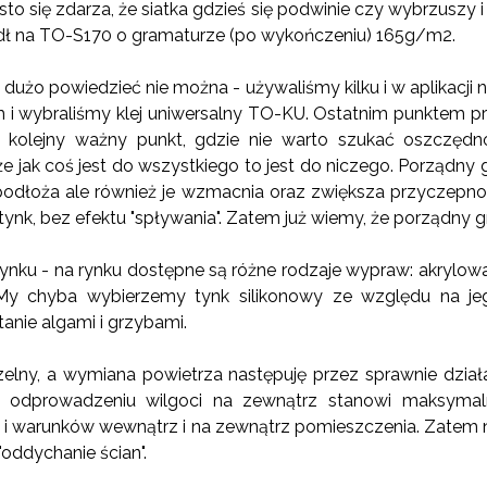
ęsto się zdarza, że siatka gdzieś się podwinie czy wybrzuszy i
dł na TO-S170 o gramaturze (po wykończeniu) 165g/m2.
 dużo powiedzieć nie można - używaliśmy kilku i w aplikacji n
 i wybraliśmy klej uniwersalny TO-KU. Ostatnim punktem p
o kolejny ważny punkt, gdzie nie warto szukać oszczędn
 że jak coś jest do wszystkiego to jest do niczego. Porządny 
odłoża ale również je wzmacnia oraz zwiększa przyczepno
a tynk, bez efektu "spływania". Zatem już wiemy, że porządny g
ynku - na rynku dostępne są różne rodzaje wypraw: akrylowa, 
a. My chyba wybierzemy tynk silikonowy ze względu na j
anie algami i grzybami.
lny, a wymiana powietrza następuję przez sprawnie działa
 odprowadzeniu wilgoci na zewnątrz stanowi maksymaln
u i warunków wewnątrz i na zewnątrz pomieszczenia. Zatem
ddychanie ścian".