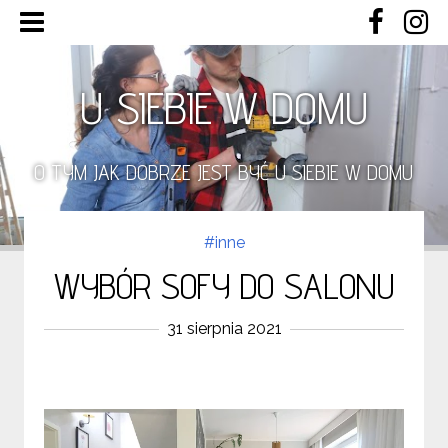
U SIEBIE W DOMU
O TYM JAK DOBRZE JEST BYĆ U SIEBIE W DOMU
#inne
WYBÓR SOFY DO SALONU
31 sierpnia 2021