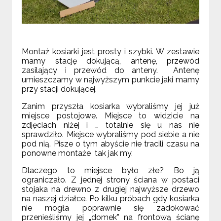
Montaż kosiarki jest prosty i szybki. W zestawie
mamy stację dokującą, antenę, przewód
zasilający i przewód do anteny. Antenę
umieszczamy w najwyższym punkcie jaki mamy
przy stacji dokującej.
Zanim przyszła kosiarka wybraliśmy jej już
miejsce postojowe. Miejsce to widzicie na
zdjęciach niżej i … totalnie się u nas nie
sprawdziło. Miejsce wybraliśmy pod siebie a nie
pod nią. Pisze o tym abyście nie tracili czasu na
ponowne montaże tak jak my.
Dlaczego to miejsce było złe? Bo ją
ograniczało. Z jednej strony ściana w postaci
stojaka na drewno z drugiej najwyższe drzewo
na naszej działce. Po kilku próbach gdy kosiarka
nie mogła poprawnie się zadokować
przenieśliśmy jej „domek” na frontową ścianę