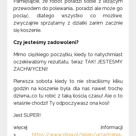
Pamiętajcie, że robot poradzi sobie z lezącym
przewodem do polewania.. poradzi ale może go
pociąć, dlatego wszystko co możliwe,
zwyczajnie sprzątamy z działki zanim zacznie
się koszenie.
Czy jesteśmy zadowoleni?
Mimo ciężkiego początku, kiedy to natychmiast
oczekiwaliśmy rezultatu, teraz TAK! JESTESMY
ZACHWYCENI!
Pierwsza sobota kiedy to nie straciliśmy kilku
godzin na koszenie była dla nas nawet trochę
dziwna…co tu robić z taką ilością czasu! Ale o to
właśnie chodzi! Ty odpoczywasz ona kosi!
Jest SUPER!
więcej informacji
>
https://www.stiga.pl/sklep/urzadzenia-