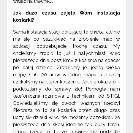
widać na trawniku.
Jak dużo czasu zajęła Wam instalacja
kosiarki?
Sama instalacja stacji dokującej to chwila, ale nie
ma się co oszukiwać na zrobienie map w
aplikacji potrzebujecie trochę czasu. My
chcieliśmy zrobić to już i natychmiast, więc
pierwszego dnia poszliśmy z kosiarka na spacer
po całej działce. Zrobiliśmy jej jedną wielką
mapę. Całe 20 arów w jednej mapie a później
czekaliśmy na super koszenie. Jak się okazało –
podeszliśmy do sprawy źle! Pomogła nam
telefoniczna rozmowa z technikiem od STIGI.
Dowiedzieliśmy się dwóch ważnych rzeczy!
Pierwsza to to że kosiarka przez długo czas
uczy się działki więc nie możemy oczekiwać że
pierwszego dnia skosi idealnie tak duży teren.
Druga rzecz to to że powinniśmy podzielić