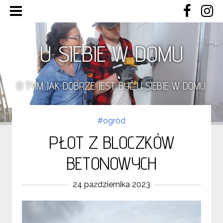
U SIEBIE W DOMU
O TYM JAK DOBRZE JEST BYĆ U SIEBIE W DOMU
#ogród
PŁOT Z BLOCZKÓW
BETONOWYCH
24 października 2023