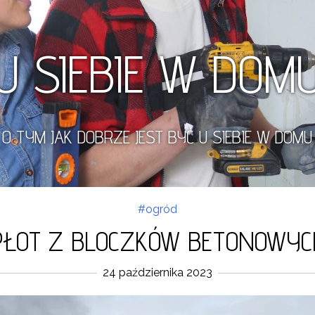
U SIEBIE W DOM
O TYM JAK DOBRZE JEST BYĆ U SIEBIE W DOMU
#ogród
PŁOT Z BLOCZKÓW BETONOWYC
24 października 2023