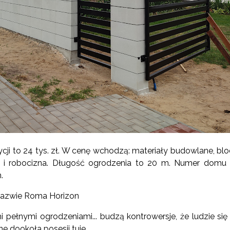
cji to 24 tys. zł. W cenę wchodzą: materiały budowlane, bl
sty i robocizna. Długość ogrodzenia to 20 m. Numer domu 
.
 nazwie Roma Horizon
i pełnymi ogrodzeniami... budzą kontrowersje, że ludzie się i
 dookoła posesji tuje...