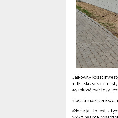
Całkowity koszt inwesty
furtki, skrzynka na li
wysokość cyfr to 50 cm
Bloczki marki Joniec o
Wiecie jak to jest z tym
90% z nas ma posadzone