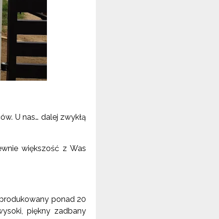
ców. U nas… dalej zwykłą
ewnie większość z Was
t produkowany ponad 20
ysoki, piękny zadbany