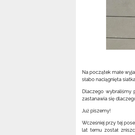
Na początek małe wyjaśn
słabo naciągnięta siatka
Dlaczego
wybraliś
my p
zastanawia się dlacze
Już piszemy!
Wcześniej przy tej pos
lat temu został znis