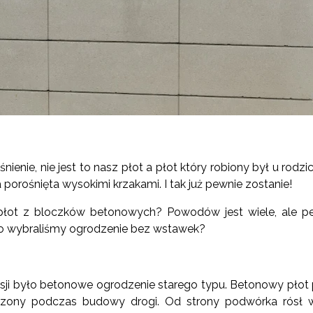
ienie, nie jest to nasz płot a płot który robiony był u rodzi
 porośnięta wysokimi krzakami. I tak już pewnie zostanie!
łot z bloczków betonowych? Powodów jest wiele, ale p
go wybraliśmy ogrodzenie bez wstawek?
esji było betonowe ogrodzenie starego typu. Betonowy pło
zczony podczas budowy drogi. Od strony podwórka rósł w