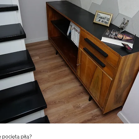
pociętą piłą?