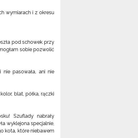
ch wymiarach i z okresu
eszła pod schowek przy
a mogłam sobie pozwolić
 nie pasowała, ani nie
lor, blat, półka, rączki
ku! Szuflady nabrały
ła wyklejona specjalnie,
o kota, które niebawem