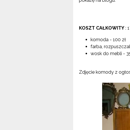
pokażę na blogu.
KOSZT CAŁKOWITY
: 
komoda - 100 zł
farba, rozpuszczaln
wosk do mebli - 3
Zdjęcie komody z ogło