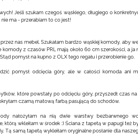
wych! Jeśli szukam czegoś wąskiego, długiego o konkretny
 nie ma - przerabiam to co jest!
 przez nas mebel. Szukałam bardzo wąskiej komody, aby w
e komody z czasów PRL mają około
60 cm
szerokości, a j
Stąd pomysł na kupno z OLX tego regału i przerobienie go.
zić pomysł odcięcia góry, ale w całości komoda ani mi
ków, które powstały po odcięciu góry, przyszedł czas na ko
pokryłam czarną matową farbą pasującą do schodów.
mody nałożyłam na nią dwie warstwy bezbarwnego wos
ie, którą wkleiłam w środek :) Ściana z tapetą w papugi też by
 Tą samą tapetą wykleiłam oryginalne posłanie dla naszeg