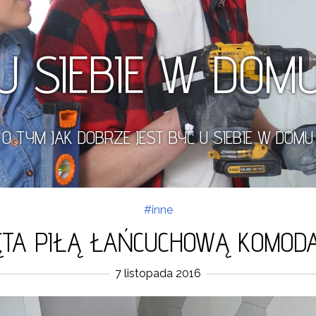
U SIEBIE W DOM
O TYM JAK DOBRZE JEST BYĆ U SIEBIE W DOMU
#inne
ĘTA PIŁĄ ŁAŃCUCHOWĄ KOMOD
7 listopada 2016