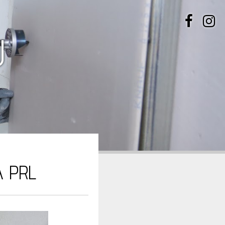
U
A PRL