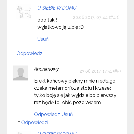
U SIEBIE W DOMU
20.06.2017, 07:44
ooo tak !
wyjątkowo ją lubię ;D
Usuń
Odpowiedz
Anonimowy
23.08.2017, 17:51
Efekt końcowy piękny mnie niedługo
czeka metamorfoza stołu i krzeseł
tylko boję się jak wyjdzie bo pierwszy
raz będę to robić pozdrawiam
Odpowiedz
Usuń
Odpowiedzi