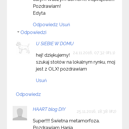
Pozdrawiam!
Edyta
Odpowiedz
Usuń
Odpowiedzi
U SIEBIE W DOMU
24.11.2016, 07:32
hej! dziękujemy!
szukaj stołów na lokalnym rynku, moj
jest z OLX! pozdrawiam
Usuń
Odpowiedz
HAART blog DIY
25.11.2016, 18:38
Super!!!! Świetna metamorfoza.
Pozdrawiam Hania