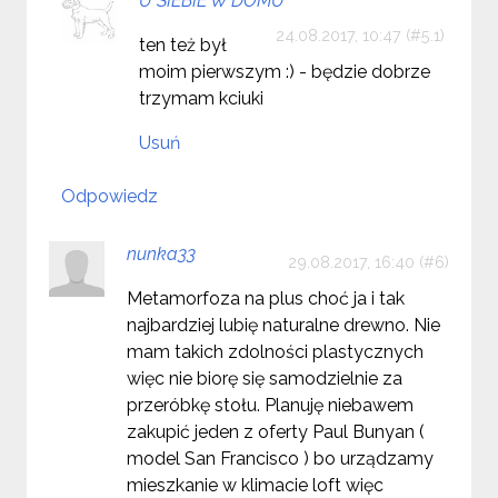
U SIEBIE W DOMU
24.08.2017, 10:47
ten też był
moim pierwszym :) - będzie dobrze
trzymam kciuki
Usuń
Odpowiedz
nunka33
29.08.2017, 16:40
Metamorfoza na plus choć ja i tak
najbardziej lubię naturalne drewno. Nie
mam takich zdolności plastycznych
więc nie biorę się samodzielnie za
przeróbkę stołu. Planuję niebawem
zakupić jeden z oferty Paul Bunyan (
model San Francisco ) bo urządzamy
mieszkanie w klimacie loft więc