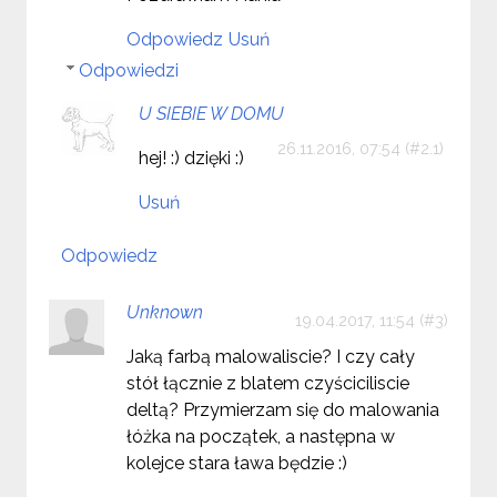
Odpowiedz
Usuń
Odpowiedzi
U SIEBIE W DOMU
26.11.2016, 07:54
hej! :) dzięki :)
Usuń
Odpowiedz
Unknown
19.04.2017, 11:54
Jaką farbą malowaliscie? I czy cały
stół łącznie z blatem czyściciliscie
deltą? Przymierzam się do malowania
łóżka na początek, a następna w
kolejce stara ława będzie :)