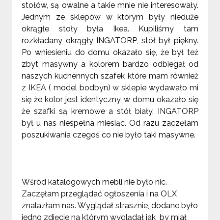
stołów, są owalne a takie mnie nie interesowały.
Jednym ze sklepów w którym były nieduże
okrągłe stoły była Ikea. Kupiliśmy tam
rozkładany okrągły INGATORP, stół był piękny.
Po wniesieniu do domu okazało się, że był też
zbyt masywny a kolorem bardzo odbiegał od
naszych kuchennych szafek które mam również
z IKEA ( model bodbyn) w sklepie wydawało mi
się że kolor jest identyczny, w domu okazało się
że szafki są kremowe a stół biały. INGATORP
był u nas niespełna miesiąc. Od razu zaczęłam
poszukiwania czegoś co nie było taki masywne.
Wśród katalogowych mebli nie było nic.
Zaczęłam przeglądać ogłoszenia i na OLX
znalazłam nas. Wyglądał strasznie, dodane było
jedno zdjęcie na którym wyglądał jak by miał