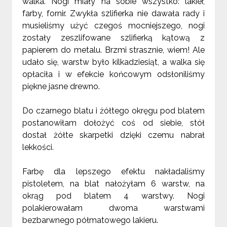
walka. Nogi miały na sobie wszystko: lakier,
farby, fornir. Zwykła szlifierka nie dawała rady i
musieliśmy użyć czegoś mocniejszego, nogi
zostały zeszlifowane szlifierką kątową z
papierem do metalu. Brzmi strasznie, wiem! Ale
udało się, warstw było kilkadziesiąt, a walka się
opłaciła i w efekcie końcowym odsłoniliśmy
piękne jasne drewno.
Do czarnego blatu i żółtego okręgu pod blatem
postanowiłam dołożyć coś od siebie, stół
dostał żółte skarpetki dzięki czemu nabrał
lekkości.
Farbę dla lepszego efektu nakładaliśmy
pistoletem, na blat nałożyłam 6 warstw, na
okrąg pod blatem 4 warstwy. Nogi
polakierowałam dwoma warstwami
bezbarwnego półmatowego lakieru.