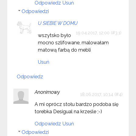
Odpowiedz
Usuń
Odpowiedzi
U SIEBIE W DOMU
19.04.2017, 12:00
wszytsko było
mocno szlifowane, malowałam
matową farbą do mebli
Usuń
Odpowiedz
Anonimowy
18.06.2017, 10:14
A mi oprócz stołu bardzo podoba się
torebka Desigual na krześle ;-)
Odpowiedz
Usuń
Odpowiedzi