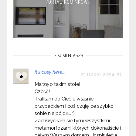
PORTAL KOMINKOWY
12 KOMENTARZY
It's cosy here...
23.11.2016, 20:54
Marzę o takim stole!
Cześć!
Trafiłam do Ciebie właśnie
przypadkiem i coś czuję, że szybko
sobie nie pójdę... ;)
Zachwyciłam sie tymi wszystkimi
metamorfozami których dokonaliście i
całym Waszym domem... inspirujecie....