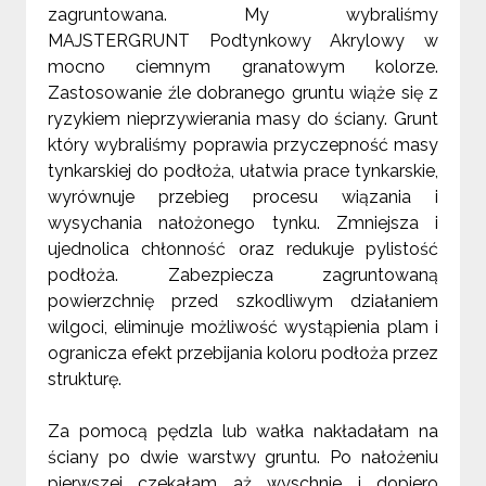
zagruntowana. My wybraliśmy
MAJSTERGRUNT Podtynkowy Akrylowy w
mocno ciemnym granatowym kolorze.
Zastosowanie źle dobranego gruntu wiąże się z
ryzykiem nieprzywierania masy do ściany. Grunt
który wybraliśmy poprawia przyczepność masy
tynkarskiej do podłoża, ułatwia prace tynkarskie,
wyrównuje przebieg procesu wiązania i
wysychania nałożonego tynku. Zmniejsza i
ujednolica chłonność oraz redukuje pylistość
podłoża. Zabezpiecza zagruntowaną
powierzchnię przed szkodliwym działaniem
wilgoci, eliminuje możliwość wystąpienia plam i
ogranicza efekt przebijania koloru podłoża przez
strukturę.
Za pomocą pędzla lub wałka nakładałam na
ściany po dwie warstwy gruntu. Po nałożeniu
pierwszej czekałam aż wyschnie i dopiero