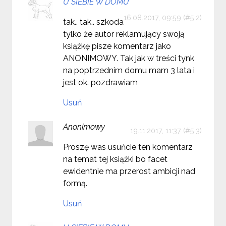
U SIEBIE W DOMU
16.08.2017, 09:59
tak.. tak.. szkoda
tylko że autor reklamujący swoją
książkę pisze komentarz jako
ANONIMOWY. Tak jak w treści tynk
na poptrzednim domu mam 3 lata i
jest ok. pozdrawiam
Usuń
Anonimowy
19.11.2017, 11:37
Proszę was usuńcie ten komentarz
na temat tej książki bo facet
ewidentnie ma przerost ambicji nad
formą.
Usuń