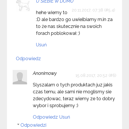
U SIEBIE W DOMU
20.11.2017, 07:38
hehe wiemy to
:D ale bardzo go uwielbiamy m.in za
to że nas skutecznie na swoich
forach poblokował ;)
Usuń
Odpowiedz
Anonimowy
15.08.2017, 20:52
Slyszalam o tych produktach juz jakis
czas temu, ale sami nie moglismy sie
zdecydowac, teraz wiemy ze to dobry
wybor i sprobujemy :)
Odpowiedz
Usuń
Odpowiedzi