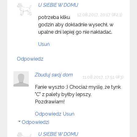
U SIEBIE W DOMU
12.08.2017, 20:17
potrzeba kilku
godzin aby dokładnie wysechł. w
upalne dni lepiej go nie nakładać.
Usuń
Odpowiedz
Zbuduj swój dom
11.08.2017, 17:51
Fanie wyszło :) Chociaż myślę, że tynk
"C" z palety byłby lepszy.
Pozdrawiam!
Odpowiedz
Usuń
Odpowiedzi
U SIEBIE W DOMU