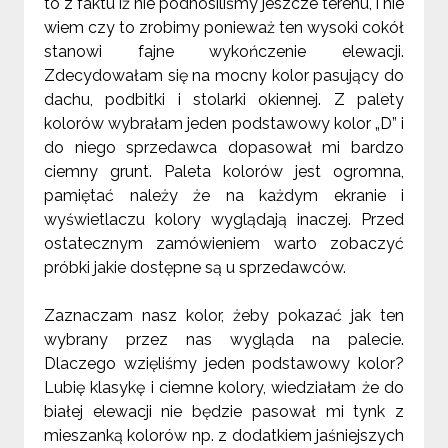
to z faktu iż nie podnosiliśmy jeszcze terenu, i nie
wiem czy to zrobimy ponieważ ten wysoki cokół
stanowi fajne wykończenie elewacji.
Zdecydowałam się na mocny kolor pasujący do
dachu, podbitki i stolarki okiennej. Z palety
kolorów wybrałam jeden podstawowy kolor „D” i
do niego sprzedawca dopasował mi bardzo
ciemny grunt. Paleta kolorów jest ogromna,
pamiętać należy że na każdym ekranie i
wyświetlaczu kolory wyglądają inaczej. Przed
ostatecznym zamówieniem warto zobaczyć
próbki jakie dostępne są u sprzedawców.
Zaznaczam nasz kolor, żeby pokazać jak ten
wybrany przez nas wygląda na palecie.
Dlaczego wzięliśmy jeden podstawowy kolor?
Lubię klasykę i ciemne kolory, wiedziałam że do
białej elewacji nie będzie pasował mi tynk z
mieszanką kolorów np. z dodatkiem jaśniejszych