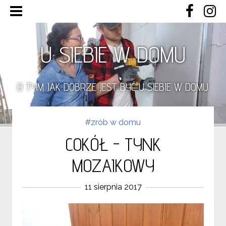
U SIEBIE W DOMU
O TYM JAK DOBRZE JEST BYĆ U SIEBIE W DOMU
#zrób w domu
COKÓŁ - TYNK
MOZAIKOWY
11 sierpnia 2017