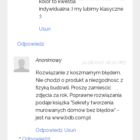
kolor to kwestia
indywidualna :) my lubimy klasyczne
:)
Usuń
Odpowiedz
Anonimowy
14.08.2017, 16:20
Rozwiązanie z koszmarnym błędem.
Nie chodzi o produkt a niezgodność z
fizyką budowli. Proszę zamieścić
zdjęcia za rok. Poprawne rozwiązania
podaje książka "Sekrety tworzenia
murowanych domów bez błędów" -
jest na www.bdb.com.pl
Odpowiedz
Usuń
Odpowiedzi