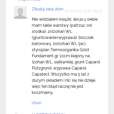
Zbuduj swój dom
15.08.2017, 13:22
Nie widziałem książki, ale ja u siebie
mam takie warstwy (patrząc od
środka): 2xIzohan WL
(gruntowanie+wyprawa), bloczek
betonowy, 2xIzohan WL (jw,),
styropian Termoorganika Gold
Fundament gr. 10cm klejony na
Izohan WL, siatka+klej, grunt Caparol
Putzgrund, wyprawa Caparol
Capatect. Wszystko ma 5 lat z
dużym okładem i nic się nie dzieje,
więc ten błąd raczej nie jest
koszmarny.
Usuń