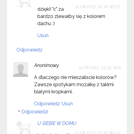
12.08.2017, 20:16
dzięki! "c" za
bardzo zlewałby się z kolorem
dachu :)
Usuń
Odpowiedz
Anonimowy
11.08.2017, 20:25
A dlaczego nie mieszaliscie kolorów?
Zawsze spotykam mozaikę z takimi
białymi kropkami.
Odpowiedz
Usuń
Odpowiedzi
U SIEBIE W DOMU
12.08.2017, 20:16