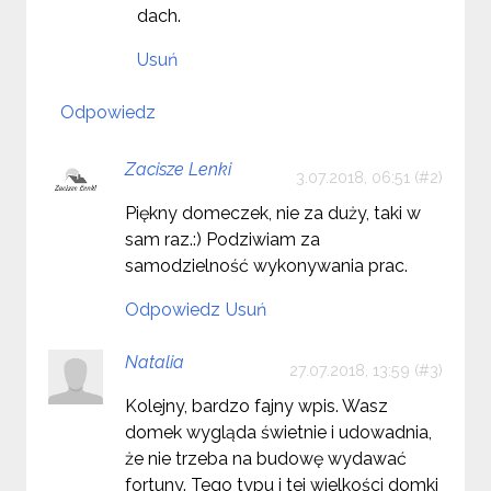
dach.
Usuń
Odpowiedz
Zacisze Lenki
3.07.2018, 06:51
Piękny domeczek, nie za duży, taki w
sam raz.:) Podziwiam za
samodzielność wykonywania prac.
Odpowiedz
Usuń
Natalia
27.07.2018, 13:59
Kolejny, bardzo fajny wpis. Wasz
domek wygląda świetnie i udowadnia,
że nie trzeba na budowę wydawać
fortuny. Tego typu i tej wielkości domki