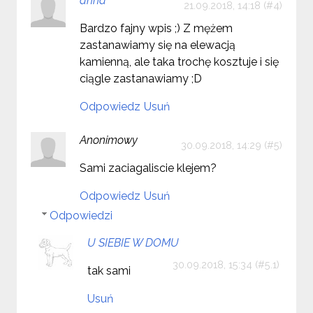
anna
21.09.2018, 14:18
Bardzo fajny wpis ;) Z mężem
zastanawiamy się na elewacją
kamienną, ale taka trochę kosztuje i się
ciągle zastanawiamy ;D
Odpowiedz
Usuń
Anonimowy
30.09.2018, 14:29
Sami zaciagaliscie klejem?
Odpowiedz
Usuń
Odpowiedzi
U SIEBIE W DOMU
30.09.2018, 15:34
tak sami
Usuń