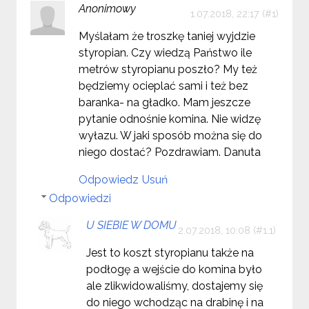
Anonimowy
1.07.2018, 22:17
Myślałam że troszkę taniej wyjdzie
styropian. Czy wiedzą Państwo ile
metrów styropianu poszło? My też
będziemy ocieplać sami i też bez
baranka- na gładko. Mam jeszcze
pytanie odnośnie komina. Nie widzę
wyłazu. W jaki sposób można się do
niego dostać? Pozdrawiam. Danuta
Odpowiedz
Usuń
Odpowiedzi
U SIEBIE W DOMU
2.07.2018, 10:08
Jest to koszt styropianu także na
podłogę a wejście do komina było
ale zlikwidowaliśmy, dostajemy się
do niego wchodząc na drabinę i na