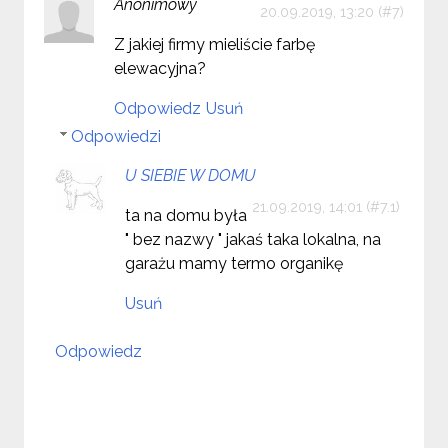
Anonimowy
20.09.2019, 13:20
Z jakiej firmy mieliście farbę
elewacyjna?
Odpowiedz
Usuń
Odpowiedzi
U SIEBIE W DOMU
21.09.2019, 14:01
ta na domu była
" bez nazwy " jakaś taka lokalna, na
garażu mamy termo organikę
Usuń
Odpowiedz