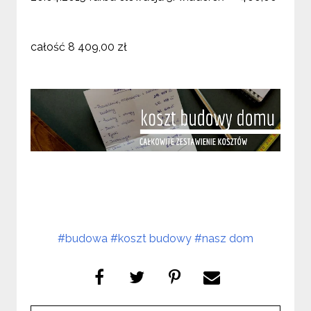
całość 8 409,00 zł
#budowa
#koszt budowy
#nasz dom