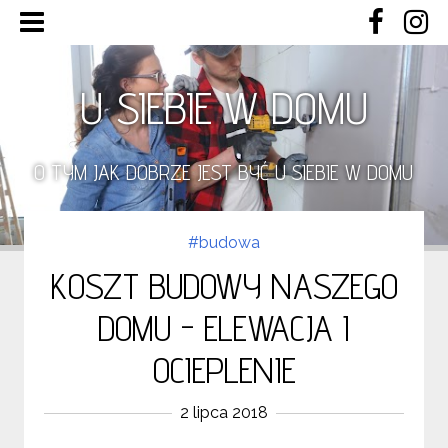
U SIEBIE W DOMU
O TYM JAK DOBRZE JEST BYĆ U SIEBIE W DOMU
#budowa
KOSZT BUDOWY NASZEGO
DOMU - ELEWACJA I
OCIEPLENIE
2 lipca 2018