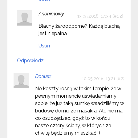
Anonimowy
13.05.2018, 17:34
Blachy żaroodporne? Każdą blachą
jest niepalna
Usuń
Odpowiedz
Dariusz
10.05.2018, 13:21
No koszty rosną w takim tempie, że w
pewnym momencie uświadamiamy
sobie, że już taką sumkę wsadziliśmy w
budowę domu, że masakra. Ale nie ma
co oszczędzać, gdyż to w końcu
nasze cztery ściany, w których za
chwilę będziemy mieszkać :)