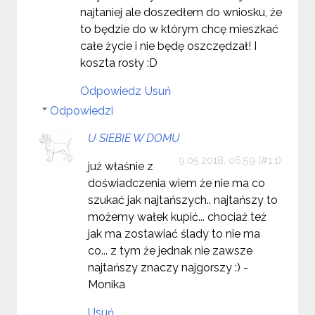
najtaniej ale doszedłem do wniosku, że
to będzie do w którym chcę mieszkać
całe życie i nie będę oszczędzał! I
koszta rosły :D
Odpowiedz
Usuń
Odpowiedzi
U SIEBIE W DOMU
9.05.2018, 06:59
już właśnie z
doświadczenia wiem że nie ma co
szukać jak najtańszych.. najtańszy to
możemy wałek kupić... chociaż też
jak ma zostawiać ślady to nie ma
co... z tym że jednak nie zawsze
najtańszy znaczy najgorszy :) -
Monika
Usuń