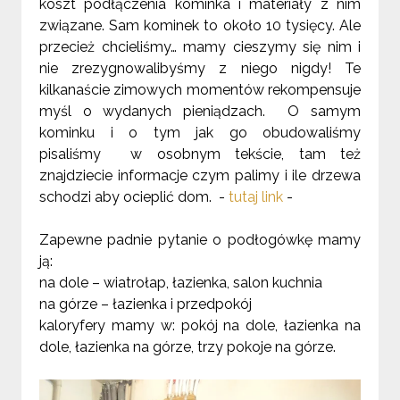
koszt podłączenia kominka i materiały z nim
związane. Sam kominek to około 10 tysięcy. Ale
przecież chcieliśmy… mamy cieszymy się nim i
nie zrezygnowalibyśmy z niego nigdy! Te
kilkanaście zimowych momentów rekompensuje
myśl o wydanych pieniądzach. O samym
kominku i o tym jak go obudowaliśmy
pisaliśmy w osobnym tekście, tam też
znajdziecie informacje czym palimy i ile drzewa
schodzi aby ocieplić dom. -
tutaj link
-
Zapewne padnie pytanie o podłogówkę mamy
ją:
na dole – wiatrołap, łazienka, salon kuchnia
na górze – łazienka i przedpokój
kaloryfery mamy w: pokój na dole, łazienka na
dole, łazienka na górze, trzy pokoje na górze.