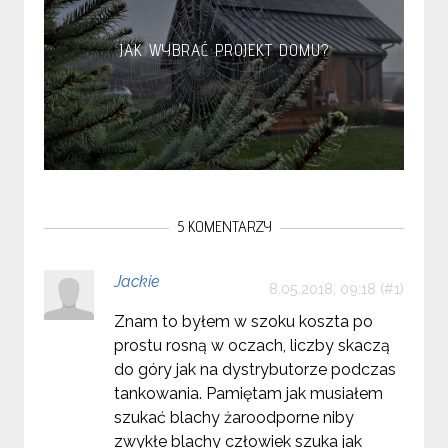
JAK WYBRAĆ PROJEKT DOMU?
5 KOMENTARZY
Jackie
8.05.2018, 09:18
Znam to byłem w szoku koszta po
prostu rosną w oczach, liczby skaczą
do góry jak na dystrybutorze podczas
tankowania. Pamiętam jak musiałem
szukać blachy żaroodporne niby
zwykłe blachy człowiek szuka jak