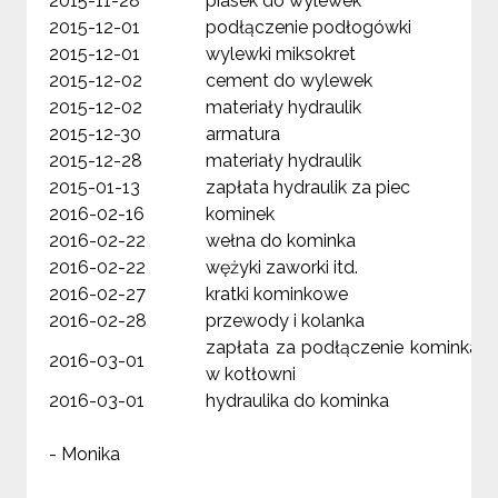
2015-11-28
piasek do wylewek
45
2015-12-01
podłączenie podłogówki
2 
2015-12-01
wylewki miksokret
1 
2015-12-02
cement do wylewek
25
2015-12-02
materiały hydraulik
2 
2015-12-30
armatura
1 
2015-12-28
materiały hydraulik
12
2015-01-13
zapłata hydraulik za piec
1 
2016-02-16
kominek
6 
2016-02-22
wełna do kominka
20
2016-02-22
wężyki zaworki itd.
20
2016-02-27
kratki kominkowe
17
2016-02-28
przewody i kolanka
42
zapłata za podłączenie kominka
2016-03-01
1 
w kotłowni
2016-03-01
hydraulika do kominka
3 
-
Monika