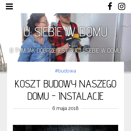
U SIEBIE W DOMU
O TYM JAK DOBRZE JEST BYĆ U SIEBIE W DOMU
#budowa
KOSZT BUDOWY NASZEGO
DOMU - INSTALACJE
6 maja 2018