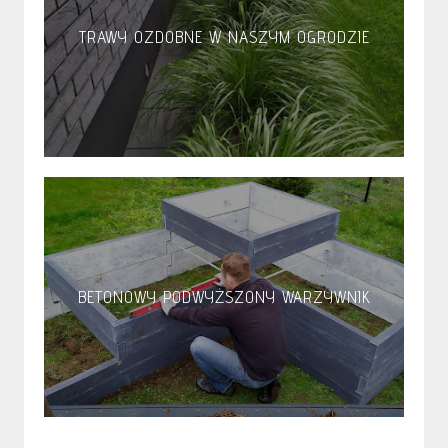
TRAWY OZDOBNE W NASZYM OGRODZIE
BETONOWY PODWYŻSZONY WARZYWNIK