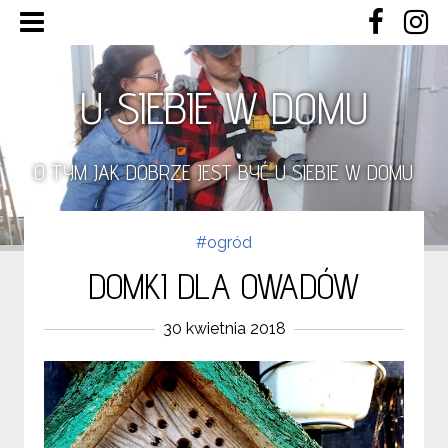
U SIEBIE W DOMU
O TYM JAK DOBRZE JEST BYĆ U SIEBIE W DOMU
#ogród
DOMKI DLA OWADÓW
30 kwietnia 2018