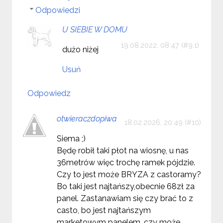
Odpowiedzi
U SIEBIE W DOMU
19.08.2022, 08:47
dużo niżej
Usuń
Odpowiedz
otwieraczdopiwa
18.02.2026, 20:49
Siema ;)
Będę robił taki płot na wiosnę, u nas
36metrów więc trochę ramek pójdzie.
Czy to jest może BRYZA z castoramy?
Bo taki jest najtańszy,obecnie 68zł za
panel. Zastanawiam się czy brać to z
casto, bo jest najtańszym
marketowym panelem, czy może