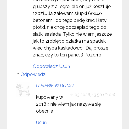
grubszy z allegro, ale on już kosztuje
120zł... Ja zalewam słupki 60x40
betonem i do tego będę kręcił łaty i
płotki, nie chcę doczepiać tego do
siatki sąsiada. Tylko nie wiem jeszcze
jak to zrobiębo działka ma spadek,
więc chyba kaskadowo.. Daj proszę
znać, czy to ten panel ;) Pozdrro
Odpowiedz
Usuń
Odpowiedzi
U SIEBIE W DOMU
11.03.2026, 13:50
kupowany w
2018 r. nie wiem jak nazywa się
obecnie
Usuń