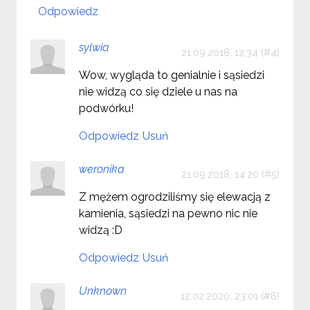
Odpowiedz
sylwia
21.09.2018, 12:34
Wow, wygląda to genialnie i sąsiedzi
nie widzą co się dziele u nas na
podwórku!
Odpowiedz
Usuń
weronika
21.09.2018, 14:20
Z mężem ogrodziliśmy się elewacją z
kamienia, sąsiedzi na pewno nic nie
widzą :D
Odpowiedz
Usuń
Unknown
12.02.2020, 23:01