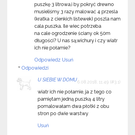
puszkę 3 litrowa,i by pokryć drewno
musieliśmy 3 razy malować 4 przesla
(kratka z cienkich listewek) poszla nam
cala puszka. Ile wiec potrzeba
na cale ogrodzenie ściany ok 50m
długości? U nas są,wichury i czy wiatr
ich nie połamie?
Odpowiedz
Usuń
Odpowiedzi
U SIEBIE W DOMU
6.08.2018, 11:49
wiatr ich nie połamie, ja z tego co
pamiętam jedną puszką 4 litry
pomalowałam dwa płotki z obu
stron po dwie warstwy
Usuń