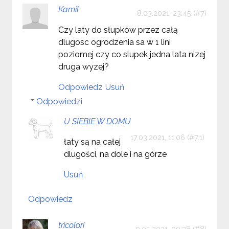
Kamil
8.03.2021, 23:45
Czy laty do słupków przez całą
dlugosc ogrodzenia sa w 1 lini
poziomej czy co slupek jedna lata nizej
druga wyzej?
Odpowiedz
Usuń
Odpowiedzi
U SIEBIE W DOMU
17.03.2021, 11:06
łaty są na całej
dlugości, na dole i na górze
Usuń
Odpowiedz
tricolori
9.05.2021, 09:38