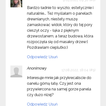
Bardzo ładnie to wyszło, estetycznie i
naturalnie... Też myślałam o panelach
drewnianych, niestety muszę
zamaskować widok, który do tej pory
cieszył oczy - łąka z pięknym
drzewostanem, a teraz budowa, która
rozpoczęła się od masakry drzew:(
Pozdrawiam cieplutko:)
Odpowiedz
Usuń
Anonimowy
17.08.2022, 18:04
Interesuje mnie jak przykrecaliscie do
oanelu górną łatę. Czy jest ona
przywiercona na samej gorze panela
czy dużo niżej?
Odpowiedz
Usuń