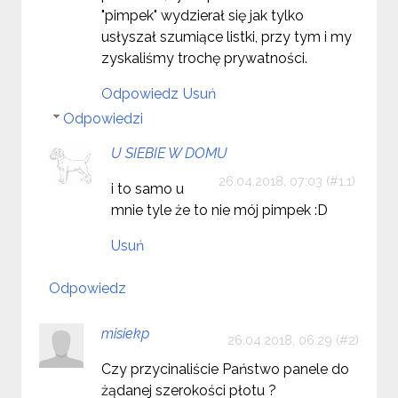
"pimpek" wydzierał się jak tylko
usłyszał szumiące listki, przy tym i my
zyskaliśmy trochę prywatności.
Odpowiedz
Usuń
Odpowiedzi
U SIEBIE W DOMU
26.04.2018, 07:03
i to samo u
mnie tyle że to nie mój pimpek :D
Usuń
Odpowiedz
misiekp
26.04.2018, 06:29
Czy przycinaliście Państwo panele do
żądanej szerokości płotu ?