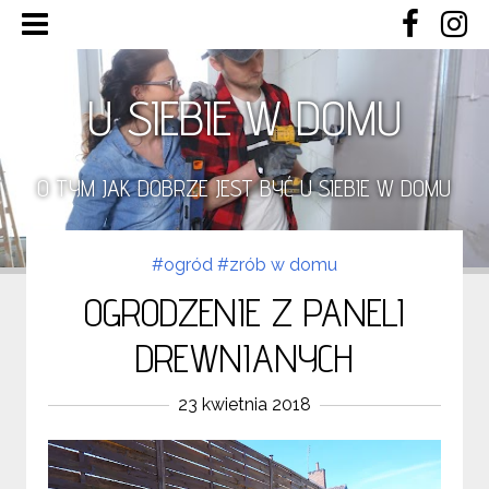
U SIEBIE W DOMU
O TYM JAK DOBRZE JEST BYĆ U SIEBIE W DOMU
#ogród
#zrób w domu
OGRODZENIE Z PANELI
DREWNIANYCH
23 kwietnia 2018