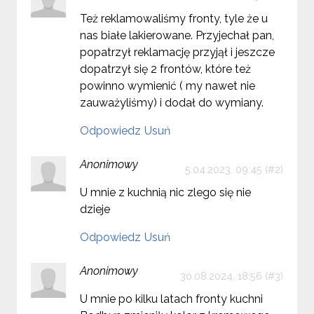
Też reklamowaliśmy fronty, tyle że u
nas białe lakierowane. Przyjechał pan,
popatrzył reklamację przyjął i jeszcze
dopatrzył się 2 frontów, które też
powinno wymienić ( my nawet nie
zauważyliśmy) i dodał do wymiany.
Odpowiedz
Usuń
Anonimowy
5.04.2023, 09:45
U mnie z kuchnią nic zlego się nie
dzieje
Odpowiedz
Usuń
Anonimowy
30.08.2024, 18:56
U mnie po kilku latach fronty kuchni