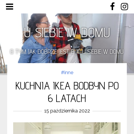
U SIEBIE W DOMU
O TYM JAK DOBRZE JEST BYĆ U SIEBIE W DOMU
#inne
KUCHNIA IKEA BODBYN PO
6 LATACH
15 października 2022