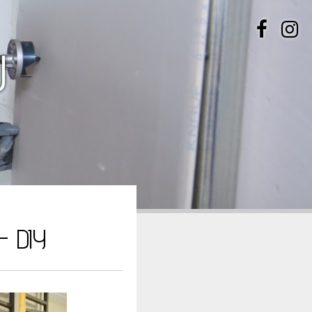
U
 DIY