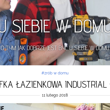
U SIEBIE W DOM
O TYM JAK DOBRZE JEST BYĆ U SIEBIE W DOMU
#zrób w domu
FKA ŁAZIENKOWA INDUSTRIAL -
11 lutego 2018