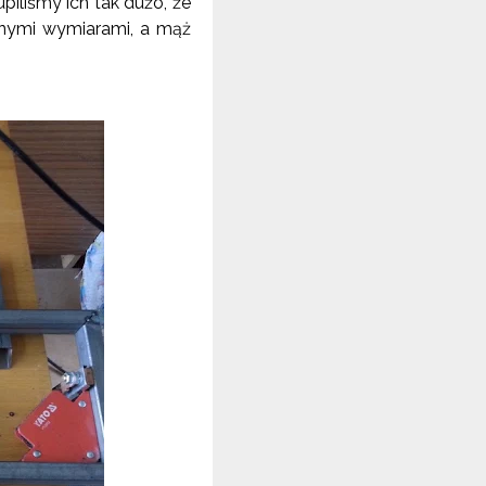
piliśmy ich tak dużo, że
nymi wymiarami, a mąż