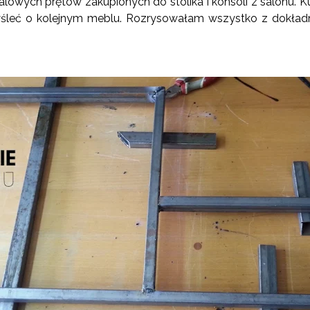
owych prętów zakupionych do stolika i konsoli z salonu. Ku
śleć o kolejnym meblu. Rozrysowałam wszystko z dokład