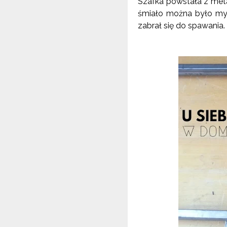
Szafka powstała z metal
śmiało można było my
zabrał się do spawania.