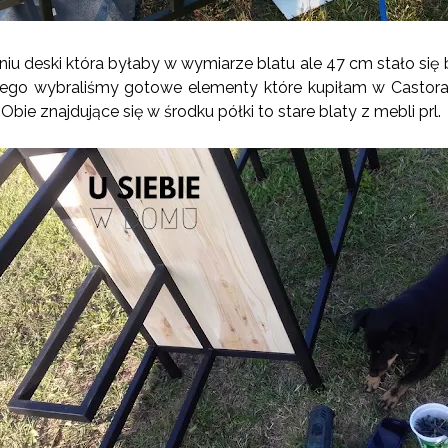
niu deski która byłaby w wymiarze blatu ale 47 cm stało się 
atego wybraliśmy gotowe elementy które kupiłam w Castor
i. Obie znajdujące się w środku półki to stare blaty z mebli prl.