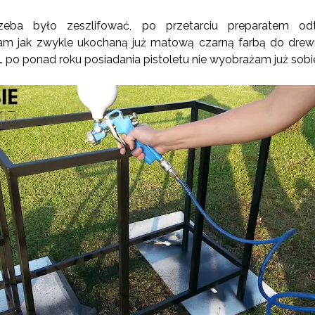
zeba było zeszlifować, po przetarciu preparatem od
 jak zwykle ukochaną już matową czarną farbą do drewn
po ponad roku posiadania pistoletu nie wyobrażam już sob